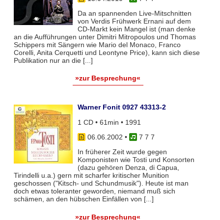
Da an spannenden Live-Mitschnitten
von Verdis Frühwerk Ernani auf dem
CD-Markt kein Mangel ist (man denke
an die Aufführungen unter Dimitri Mitropoulos und Thomas
Schippers mit Sängern wie Mario del Monaco, Franco
Corelli, Anita Cerquetti und Leontyne Price), kann sich diese
Publikation nur an die [...]
»zur Besprechung«
Warner Fonit 0927 43313-2
1 CD • 61min • 1991
06.06.2002
•
7 7 7
In früherer Zeit wurde gegen
Komponisten wie Tosti und Konsorten
(dazu gehören Denza, di Capua,
Tirindelli u.a.) gern mit scharfer kritischer Munition
geschossen ("Kitsch- und Schundmusik"). Heute ist man
doch etwas toleranter geworden, niemand muß sich
schämen, an den hübschen Einfällen von [...]
»zur Besprechung«