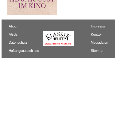
About
Impressum
AGBs
Kontakt
Datenschutz
Mediadaten
Haftungsausschluss
Sitemap