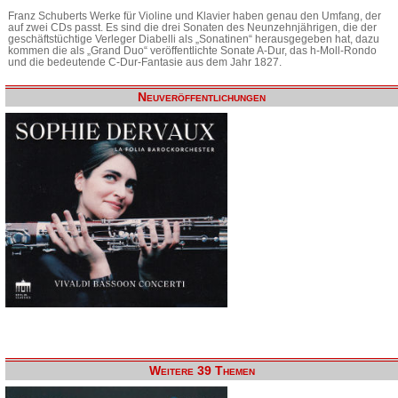
Franz Schuberts Werke für Violine und Klavier haben genau den Umfang, der
auf zwei CDs passt. Es sind die drei Sonaten des Neunzehnjährigen, die der
geschäftstüchtige Verleger Diabelli als „Sonatinen“ herausgegeben hat, dazu
kommen die als „Grand Duo“ veröffentlichte Sonate A-Dur, das h-Moll-Rondo
und die bedeutende C-Dur-Fantasie aus dem Jahr 1827.
Neuveröffentlichungen
Weitere 39 Themen