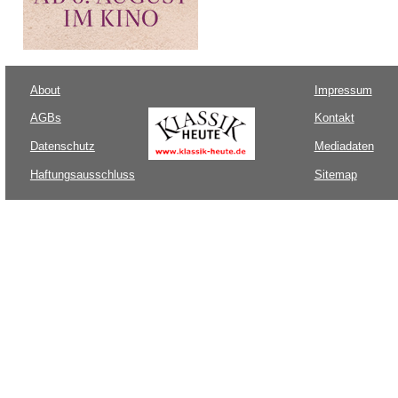
About
Impressum
AGBs
Kontakt
Datenschutz
Mediadaten
Haftungsausschluss
Sitemap