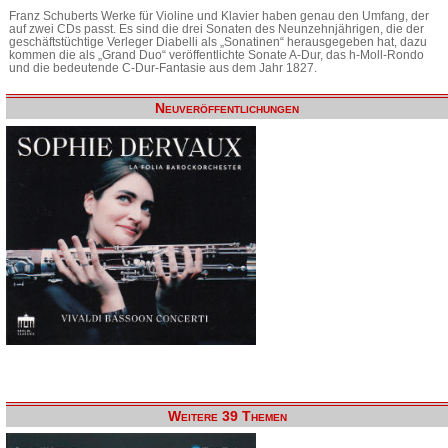
Franz Schuberts Werke für Violine und Klavier haben genau den Umfang, der
auf zwei CDs passt. Es sind die drei Sonaten des Neunzehnjährigen, die der
geschäftstüchtige Verleger Diabelli als „Sonatinen“ herausgegeben hat, dazu
kommen die als „Grand Duo“ veröffentlichte Sonate A-Dur, das h-Moll-Rondo
und die bedeutende C-Dur-Fantasie aus dem Jahr 1827.
Neuveröffentlichungen
Weitere 39 Themen