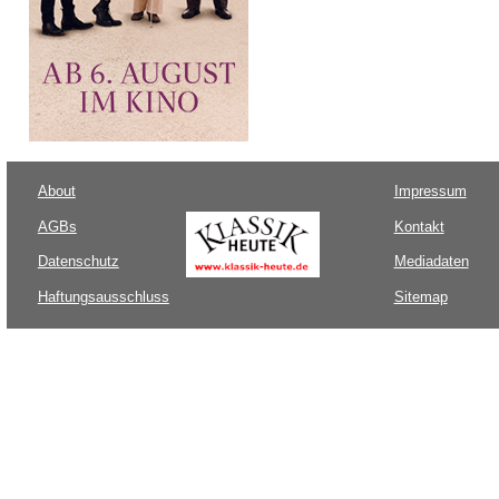
About
Impressum
AGBs
Kontakt
Datenschutz
Mediadaten
Haftungsausschluss
Sitemap