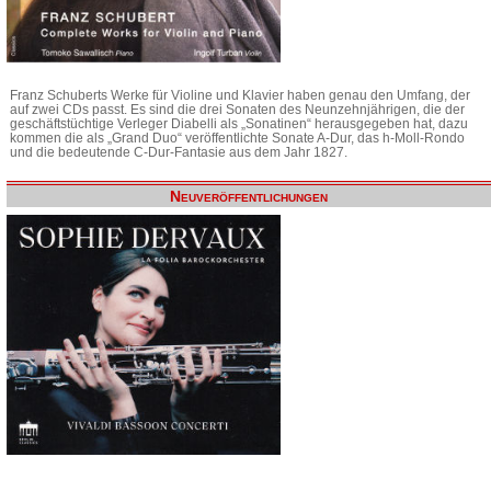
Franz Schuberts Werke für Violine und Klavier haben genau den Umfang, der
auf zwei CDs passt. Es sind die drei Sonaten des Neunzehnjährigen, die der
geschäftstüchtige Verleger Diabelli als „Sonatinen“ herausgegeben hat, dazu
kommen die als „Grand Duo“ veröffentlichte Sonate A-Dur, das h-Moll-Rondo
und die bedeutende C-Dur-Fantasie aus dem Jahr 1827.
Neuveröffentlichungen