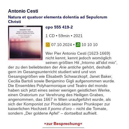
Antonio Cesti
Natura et quatuor elementa dolentia ad Sepulcrum
Christi
cpo 555 419-2
1 CD • 59min • 2021
07.10.2024
•
10 10 10
Wer Pier Antonio Cesti (1623-1669)
nicht kennt, kennt jedoch womöglich
seinen größten Hit „Intorno all’idol mio“,
der zu den beliebtesten der
Arie antiche
gehört, deshalb
gern im Gesangsunterricht studiert wird und von
Gesangsgrößen wie Elisabeth Schwarzkopf, Janet Baker,
Cecilia Bartoli sowie Benjamino Gigli aufgenommen wurde.
Die Ensembles Polyharmonique und Teatro del mondo
haben sich jetzt eines seiner wenigen geistlichen Werke,
einen Oratorium zur Verehrung des Heiligen Grabes,
angenommen, das 1667 in Wien uraufgeführt wurde, als
sich der Komponist zur Produktion seiner Prunkoper zur
kaiserlichen Hochzeit
Il pomo d’oro
– nicht die Tomate,
sondern „Der goldene Apfel“ – dortselbst aufhielt.
»zur Besprechung«