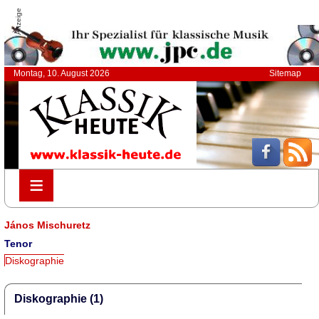
Anzeige
Montag, 10. August 2026
Sitemap
≡
≡
János Mischuretz
Tenor
Diskographie
Diskographie (1)