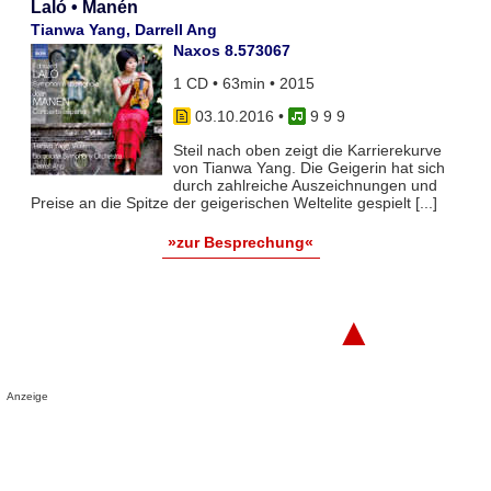
Laló • Manén
Tianwa Yang, Darrell Ang
Naxos 8.573067
1 CD • 63min • 2015
03.10.2016
•
9 9 9
Steil nach oben zeigt die Karrierekurve
von Tianwa Yang. Die Geigerin hat sich
durch zahlreiche Auszeichnungen und
Preise an die Spitze der geigerischen Weltelite gespielt [...]
»zur Besprechung«
▲
Anzeige