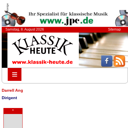
Anzeige
Samstag, 8. August 2026
Sitemap
≡
≡
Darrell Ang
Dirigent
*