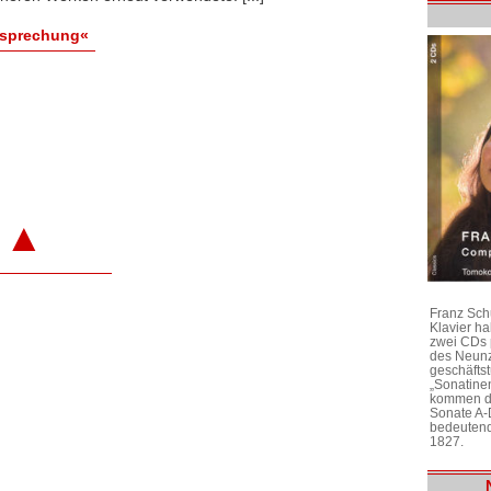
esprechung«
▲
Franz Sch
Klavier h
zwei CDs 
des Neunz
geschäftst
„Sonatine
kommen di
Sonate A-
bedeutend
1827.