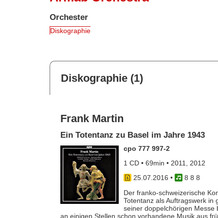
Orchester
Diskographie
Diskographie (1)
Frank Martin
Ein Totentanz zu Basel im Jahre 1943
cpo 777 997-2
1 CD • 69min • 2011, 2012
25.07.2016
•
8 8 8
Der franko-schweizerische Ko
Totentanz als Auftragswerk in
seiner doppelchörigen Messe be
an einigen Stellen schon vorhandene Musik aus frü