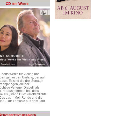
CD der Woche
uberts Werke für Violine und
aben genau den Umfang, der auf
passt. Es sind die drei Sonaten
ehnjährigen, die der
üchtige Verleger Diabelli als
n“ herausgegeben hat, dazu
e als „Grand Duo“ veröffentlichte
Dur, das h-Moll-Rondo und die
e C-Dur-Fantasie aus dem Jahr
Neuveröffentlichungen