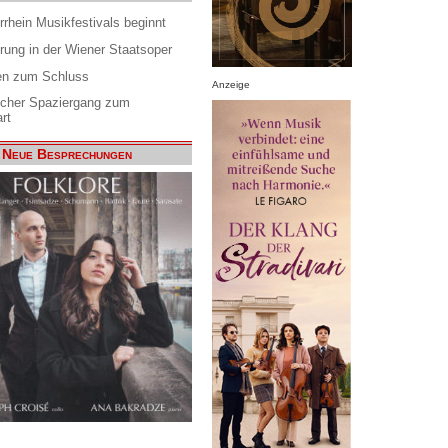
rrhein Musikfestivals beginnt
rung in der Wiener Staatsoper
en zum Schluss
Anzeige
scher Spaziergang zum
rt
Neue Besprechungen