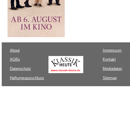
About
Impressum
AGBs
Kontakt
Datenschutz
Mediadaten
Haftungsausschluss
Sitemap