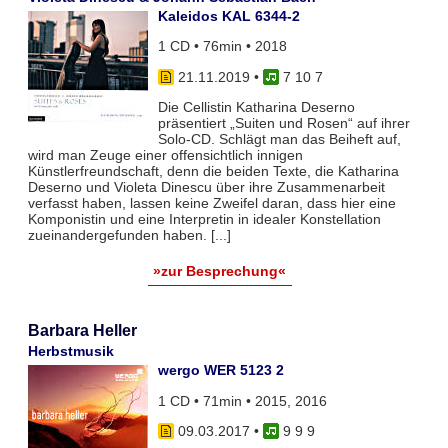
Kaleidos KAL 6344-2
1 CD • 76min • 2018
21.11.2019
•
7 10 7
Die Cellistin Katharina Deserno
präsentiert „Suiten und Rosen“ auf ihrer
Solo-CD. Schlägt man das Beiheft auf,
wird man Zeuge einer offensichtlich innigen
Künstlerfreundschaft, denn die beiden Texte, die Katharina
Deserno und Violeta Dinescu über ihre Zusammenarbeit
verfasst haben, lassen keine Zweifel daran, dass hier eine
Komponistin und eine Interpretin in idealer Konstellation
zueinandergefunden haben. [...]
»zur Besprechung«
Barbara Heller
Herbstmusik
wergo WER 5123 2
1 CD • 71min • 2015, 2016
09.03.2017
•
9 9 9