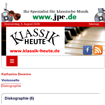
Anzeige
Donnerstag, 6. August 2026
Sitemap
≡
≡
Katharina Deserno
Violoncello
Diskographie
Diskographie (6)