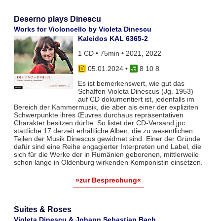
Deserno plays Dinescu
Works for Violoncello by Violeta Dinescu
Kaleidos KAL 6365-2
1 CD • 75min • 2021, 2022
05.01.2024
•
8 10 8
Es ist bemerkenswert, wie gut das
Schaffen Violeta Dinescus (Jg. 1953)
auf CD dokumentiert ist, jedenfalls im
Bereich der Kammermusik, die aber als einer der expliziten
Schwerpunkte ihres Œuvres durchaus repräsentativen
Charakter besitzen dürfte. So listet der CD-Versand jpc
stattliche 17 derzeit erhältliche Alben, die zu wesentlichen
Teilen der Musik Dinescus gewidmet sind. Einer der Gründe
dafür sind eine Reihe engagierter Interpreten und Label, die
sich für die Werke der in Rumänien geborenen, mittlerweile
schon lange in Oldenburg wirkenden Komponistin einsetzen.
»zur Besprechung«
Suites & Roses
Violeta Dinescu & Johann Sebastian Bach