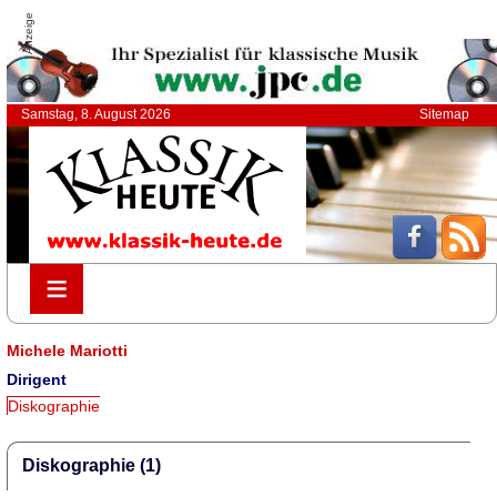
Anzeige
Samstag, 8. August 2026
Sitemap
≡
≡
Michele Mariotti
Dirigent
Diskographie
Diskographie (1)