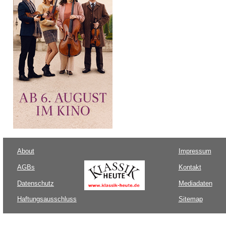
About
Impressum
AGBs
Kontakt
Datenschutz
Mediadaten
Haftungsausschluss
Sitemap