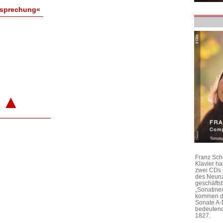
esprechung«
▲
Franz Sch
Klavier h
zwei CDs 
des Neunz
geschäftst
„Sonatine
kommen di
Sonate A-
bedeutend
1827.