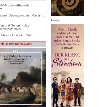
ARD-Musikwettbewerb im
am
nderer Opernabend mit Massimo
Anzeige
en und Gehen“ - Das
dtebundfestival
 Klassik Open-Air 2026
Neue Besprechungen