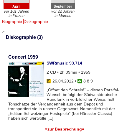
April
September
vor 101 Jahren
vor 22 Jahren
in Frazee
in Murnau
Biographie
Diskographie
Diskographie (3)
Concert 1959
SWRmusic 93.714
2 CD • 2h 09min • 1959
26.04.2012
•
8 8 9
„Öffnet den Schrein!“ – diesen Parsifal-
Wunsch befolgt der Südwestdeutsche
Rundfunk in vorbildlicher Weise, holt
Tonschätze der Vergangenheit aus dem Depot und
transportiert sie in unsere Gegenwart. Namentlich mit der
„Edition Schwetzinger Festspiele" (bei Hänssler Classic)
haben sich wertvolle [...]
»zur Besprechung«