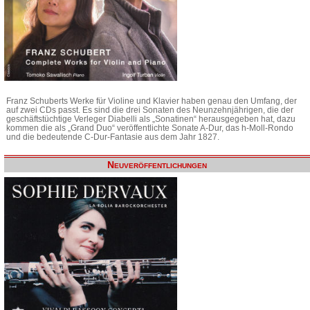
Franz Schuberts Werke für Violine und Klavier haben genau den Umfang, der
auf zwei CDs passt. Es sind die drei Sonaten des Neunzehnjährigen, die der
geschäftstüchtige Verleger Diabelli als „Sonatinen“ herausgegeben hat, dazu
kommen die als „Grand Duo“ veröffentlichte Sonate A-Dur, das h-Moll-Rondo
und die bedeutende C-Dur-Fantasie aus dem Jahr 1827.
Neuveröffentlichungen