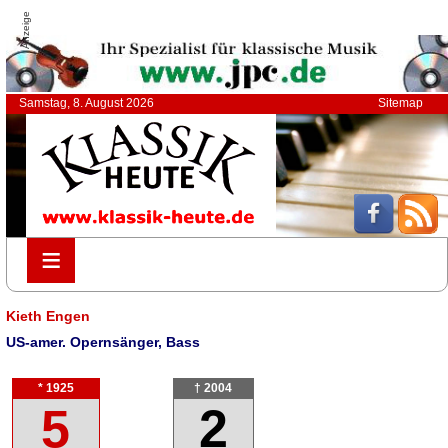
Anzeige
Samstag, 8. August 2026
Sitemap
≡
≡
Kieth Engen
US-amer. Opernsänger, Bass
* 1925
† 2004
5
2