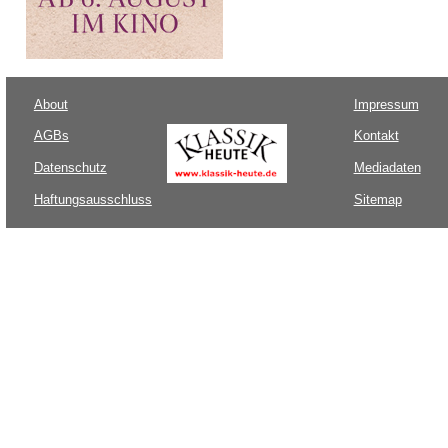
About
Impressum
AGBs
Kontakt
Datenschutz
Mediadaten
Haftungsausschluss
Sitemap