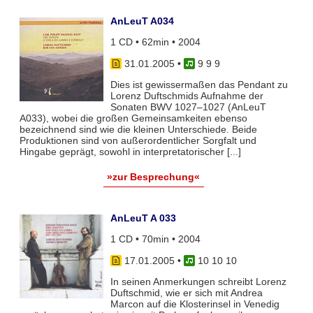
AnLeuT A034
1 CD • 62min • 2004
31.01.2005
•
9 9 9
Dies ist gewissermaßen das Pendant zu
Lorenz Duftschmids Aufnahme der
Sonaten BWV 1027–1027 (AnLeuT
A033), wobei die großen Gemeinsamkeiten ebenso
bezeichnend sind wie die kleinen Unterschiede. Beide
Produktionen sind von außerordentlicher Sorgfalt und
Hingabe geprägt, sowohl in interpretatorischer [...]
»zur Besprechung«
AnLeuT A 033
1 CD • 70min • 2004
17.01.2005
•
10 10 10
In seinen Anmerkungen schreibt Lorenz
Duftschmid, wie er sich mit Andrea
Marcon auf die Klosterinsel in Venedig