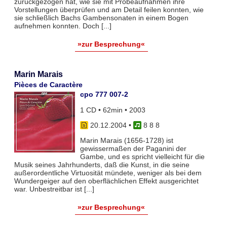
zurückgezogen hat, wie sie mit Probeaufnahmen ihre
Vorstellungen überprüfen und am Detail feilen konnten, wie
sie schließlich Bachs Gambensonaten in einem Bogen
aufnehmen konnten. Doch [...]
»zur Besprechung«
Marin Marais
Pièces de Caractère
cpo 777 007-2
1 CD • 62min • 2003
20.12.2004
•
8 8 8
Marin Marais (1656-1728) ist
gewissermaßen der Paganini der
Gambe, und es spricht vielleicht für die
Musik seines Jahrhunderts, daß die Kunst, in die seine
außerordentliche Virtuosität mündete, weniger als bei dem
Wundergeiger auf den oberflächlichen Effekt ausgerichtet
war. Unbestreitbar ist [...]
»zur Besprechung«