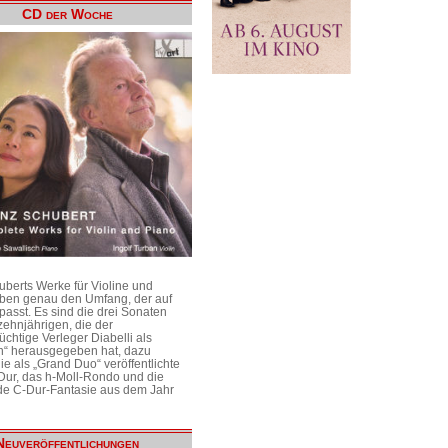
CD der Woche
uberts Werke für Violine und
aben genau den Umfang, der auf
passt. Es sind die drei Sonaten
ehnjährigen, die der
üchtige Verleger Diabelli als
n“ herausgegeben hat, dazu
e als „Grand Duo“ veröffentlichte
Dur, das h-Moll-Rondo und die
e C-Dur-Fantasie aus dem Jahr
Neuveröffentlichungen