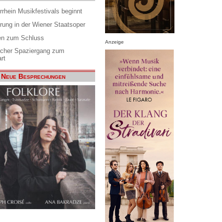
rrhein Musikfestivals beginnt
rung in der Wiener Staatsoper
en zum Schluss
Anzeige
scher Spaziergang zum
rt
Neue Besprechungen