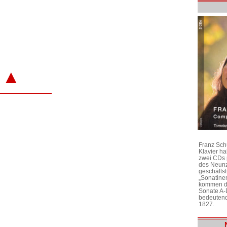
▲
Franz Sch
Klavier h
zwei CDs 
des Neunz
geschäftst
„Sonatine
kommen di
Sonate A-
bedeutend
1827.