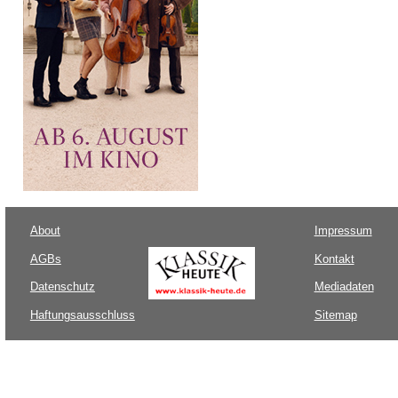
About
Impressum
AGBs
Kontakt
Datenschutz
Mediadaten
Haftungsausschluss
Sitemap