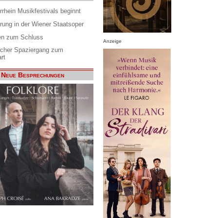
rrhein Musikfestivals beginnt
rung in der Wiener Staatsoper
en zum Schluss
Anzeige
scher Spaziergang zum
rt
Neue Besprechungen