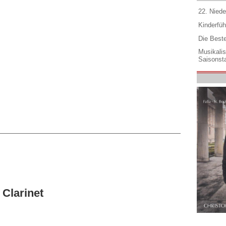
22. Niede
Kinderfüh
Die Best
Musikali
Saisonsta
Clarinet