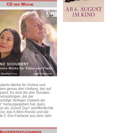
CD der Woche
uberts Werke für Violine und
aben genau den Umfang, der auf
passt. Es sind die drei Sonaten
ehnjährigen, die der
üchtige Verleger Diabelli als
n“ herausgegeben hat, dazu
e als „Grand Duo“ veröffentlichte
Dur, das h-Moll-Rondo und die
e C-Dur-Fantasie aus dem Jahr
Neuveröffentlichungen