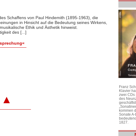
des Schaffens von Paul Hindemith (1895-1963), die
Meinungen in Hinsicht auf die Bedeutung seines Wirkens,
musikalische Ethik und Ästhetik hinweist.
gkeit des [...]
esprechung«
Franz Sch
Klavier h
zwei CDs 
▲
des Neunz
geschäftst
„Sonatine
kommen di
Sonate A-
bedeutend
1827.