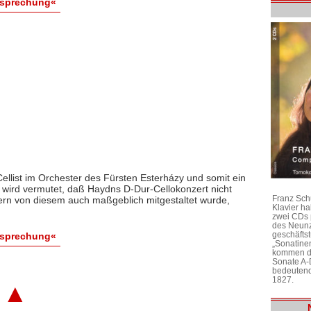
esprechung«
ellist im Orchester des Fürsten Esterházy und somit ein
wird vermutet, daß Haydns D-Dur-Cellokonzert nicht
Franz Sch
dern von diesem auch maßgeblich mitgestaltet wurde,
Klavier h
zwei CDs 
des Neunz
geschäftst
esprechung«
„Sonatine
kommen di
Sonate A-
bedeutend
1827.
▲