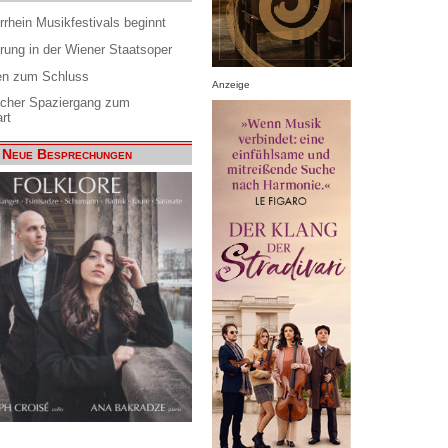
rrhein Musikfestivals beginnt
rung in der Wiener Staatsoper
en zum Schluss
Anzeige
scher Spaziergang zum
rt
Neue Besprechungen