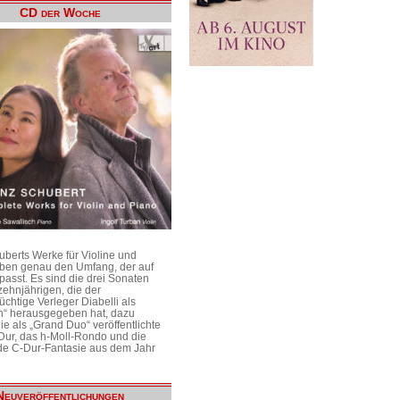
CD der Woche
uberts Werke für Violine und
aben genau den Umfang, der auf
passt. Es sind die drei Sonaten
ehnjährigen, die der
üchtige Verleger Diabelli als
n“ herausgegeben hat, dazu
e als „Grand Duo“ veröffentlichte
Dur, das h-Moll-Rondo und die
e C-Dur-Fantasie aus dem Jahr
Neuveröffentlichungen