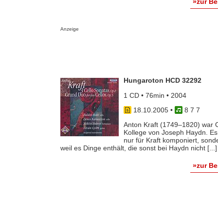
»zur B
Anzeige
Hungaroton HCD 32292
1 CD • 76min • 2004
18.10.2005
•
8 7 7
Anton Kraft (1749–1820) war C
Kollege von Joseph Haydn. Es 
nur für Kraft komponiert, son
weil es Dinge enthält, die sonst bei Haydn nicht [...]
»zur B