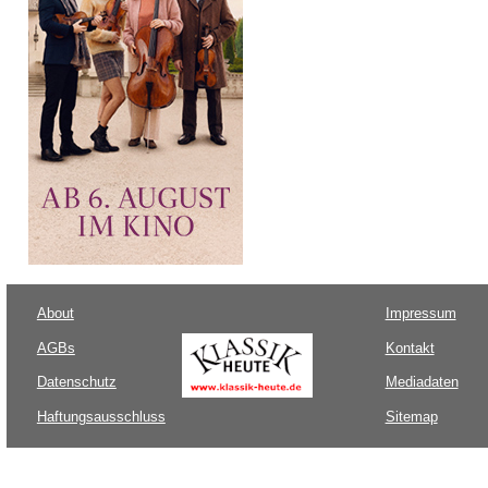
About
Impressum
AGBs
Kontakt
Datenschutz
Mediadaten
Haftungsausschluss
Sitemap