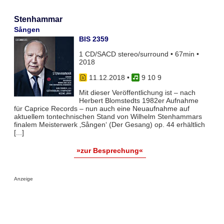
Stenhammar
Sången
BIS 2359
1 CD/SACD stereo/surround • 67min •
2018
11.12.2018
•
9 10 9
Mit dieser Veröffentlichung ist – nach
Herbert Blomstedts 1982er Aufnahme
für Caprice Records – nun auch eine Neuaufnahme auf
aktuellem tontechnischen Stand von Wilhelm Stenhammars
finalem Meisterwerk ‚Sången‘ (Der Gesang) op. 44 erhältlich
[...]
»zur Besprechung«
Anzeige