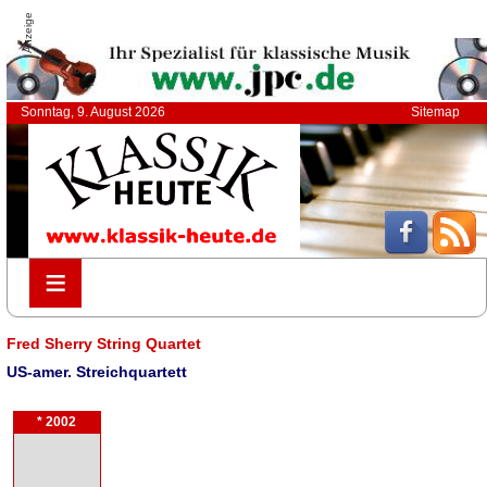
Anzeige
Sonntag, 9. August 2026
Sitemap
≡
≡
Fred Sherry String Quartet
US-amer. Streichquartett
* 2002