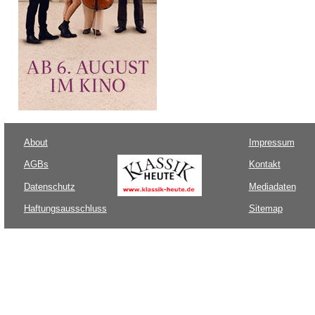
About
Impressum
AGBs
Kontakt
Datenschutz
Mediadaten
Haftungsausschluss
Sitemap