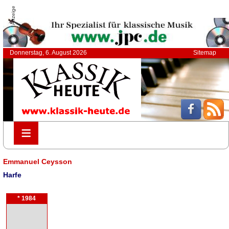
Anzeige
Donnerstag, 6. August 2026
Sitemap
≡
≡
Emmanuel Ceysson
Harfe
* 1984