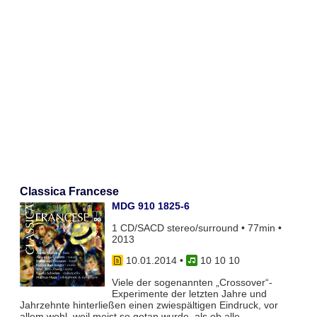
Classica Francese
MDG 910 1825-6
1 CD/SACD stereo/surround • 77min •
2013
10.01.2014
•
10 10 10
Viele der sogenannten „Crossover“-
Experimente der letzten Jahre und
Jahrzehnte hinterließen einen zwiespältigen Eindruck, vor
allem wohl, weil meist so getan wurde, als ob alle