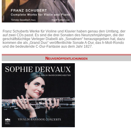
Franz Schuberts Werke für Violine und Klavier haben genau den Umfang, der
auf zwei CDs passt. Es sind die drei Sonaten des Neunzehnjährigen, die der
geschäftstüchtige Verleger Diabelli als „Sonatinen“ herausgegeben hat, dazu
kommen die als „Grand Duo“ veröffentlichte Sonate A-Dur, das h-Moll-Rondo
und die bedeutende C-Dur-Fantasie aus dem Jahr 1827.
Neuveröffentlichungen