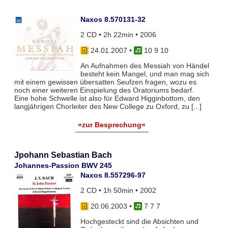
Naxos 8.570131-32
2 CD • 2h 22min • 2006
24.01.2007
•
10 9 10
An Aufnahmen des Messiah von Händel
besteht kein Mangel, und man mag sich
mit einem gewissen übersatten Seufzen fragen, wozu es
noch einer weiteren Einspielung des Oratoriums bedarf.
Eine hohe Schwelle ist also für Edward Higginbottom, den
langjährigen Chorleiter des New College zu Oxford, zu [...]
»zur Besprechung«
Jpohann Sebastian Bach
Johannes-Passion BWV 245
Naxos 8.557296-97
2 CD • 1h 50min • 2002
20.06.2003
•
7 7 7
Hochgesteckt sind die Absichten und