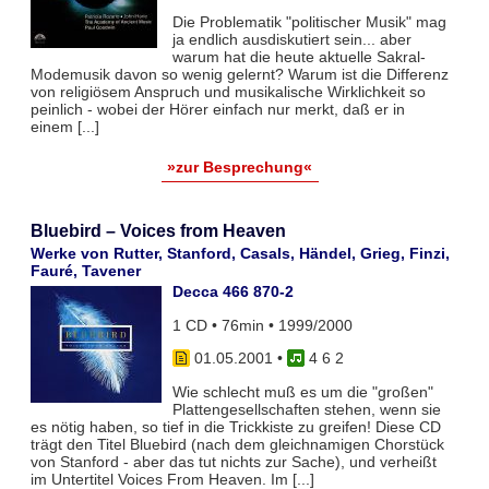
Die Problematik "politischer Musik" mag
ja endlich ausdiskutiert sein... aber
warum hat die heute aktuelle Sakral-
Modemusik davon so wenig gelernt? Warum ist die Differenz
von religiösem Anspruch und musikalische Wirklichkeit so
peinlich - wobei der Hörer einfach nur merkt, daß er in
einem [...]
»zur Besprechung«
Bluebird – Voices from Heaven
Werke von Rutter, Stanford, Casals, Händel, Grieg, Finzi,
Fauré, Tavener
Decca 466 870-2
1 CD • 76min • 1999/2000
01.05.2001
•
4 6 2
Wie schlecht muß es um die "großen"
Plattengesellschaften stehen, wenn sie
es nötig haben, so tief in die Trickkiste zu greifen! Diese CD
trägt den Titel Bluebird (nach dem gleichnamigen Chorstück
von Stanford - aber das tut nichts zur Sache), und verheißt
im Untertitel Voices From Heaven. Im [...]