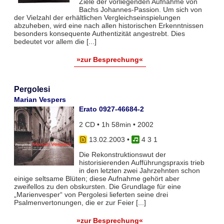
Ziele der vorliegenden Aufnahme von
Bachs Johannes-Passion. Um sich von
der Vielzahl der erhältlichen Vergleichseinspielungen
abzuheben, wird eine nach allen historischen Erkenntnissen
besonders konsequente Authentizität angestrebt. Dies
bedeutet vor allem die [...]
»zur Besprechung«
Pergolesi
Marian Vespers
Erato 0927-46684-2
2 CD • 1h 58min • 2002
13.02.2003
•
4 3 1
Die Rekonstruktionswut der
historisierenden Aufführungspraxis trieb
in den letzten zwei Jahrzehnten schon
einige seltsame Blüten; diese Aufnahme gehört aber
zweifellos zu den obskursten. Die Grundlage für eine
„Marienvesper“ von Pergolesi lieferten seine drei
Psalmenvertonungen, die er zur Feier [...]
»zur Besprechung«