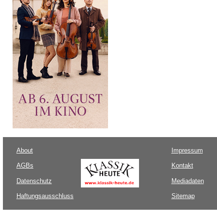
About
Impressum
AGBs
Kontakt
Datenschutz
Mediadaten
Haftungsausschluss
Sitemap