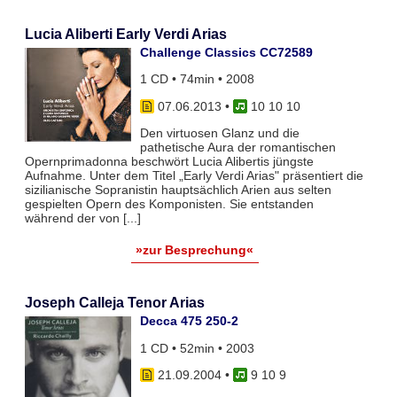
Lucia Aliberti Early Verdi Arias
Challenge Classics CC72589
1 CD • 74min • 2008
07.06.2013
•
10 10 10
Den virtuosen Glanz und die
pathetische Aura der romantischen
Opernprimadonna beschwört Lucia Alibertis jüngste
Aufnahme. Unter dem Titel „Early Verdi Arias" präsentiert die
sizilianische Sopranistin hauptsächlich Arien aus selten
gespielten Opern des Komponisten. Sie entstanden
während der von [...]
»zur Besprechung«
Joseph Calleja Tenor Arias
Decca 475 250-2
1 CD • 52min • 2003
21.09.2004
•
9 10 9