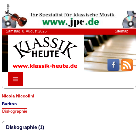
Anzeige
Samstag, 8. August 2026
Sitemap
≡
≡
Nicola Niccolini
Bariton
Diskographie
Diskographie (1)