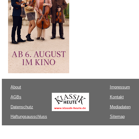
About
Impressum
AGBs
Kontakt
Datenschutz
Mediadaten
Haftungsausschluss
Sitemap