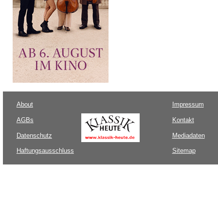
About
Impressum
AGBs
Kontakt
Datenschutz
Mediadaten
Haftungsausschluss
Sitemap