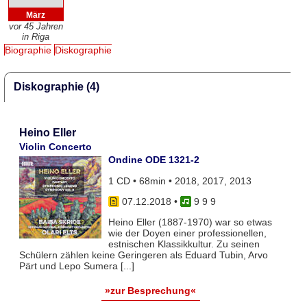
März
vor 45 Jahren
in Riga
Biographie
Diskographie
Diskographie (4)
Heino Eller
Violin Concerto
Ondine ODE 1321-2
1 CD • 68min • 2018, 2017, 2013
07.12.2018
•
9 9 9
Heino Eller (1887-1970) war so etwas
wie der Doyen einer professionellen,
estnischen Klassikkultur. Zu seinen
Schülern zählen keine Geringeren als Eduard Tubin, Arvo
Pärt und Lepo Sumera [...]
»zur Besprechung«