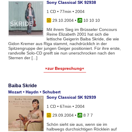
Sony Classical SK 92938
1 CD • 77min • 2004
29.10.2004
•
10 10 10
Mit ihrem Sieg im Brüsseler Concours
Reine Elizabeth 2001 hat sich die
lettische Geigerin Baiba Skride, die wie
Gidon Kremer aus Riga stammt, nachdrücklich in der
Spitzengruppe der jungen Geiger positioniert. Für ihre erste,
randvolle Solo-CD greift sie nun unerschrocken nach den
Sternen der [...]
»zur Besprechung«
Baiba Skride
Mozart • Haydn • Schubert
Sony Classical SK 92939
1 CD • 67min • 2004
29.09.2004
•
8 7 7
Schön sieht sie aus, wenn sie im
halbwegs durchsichtigen Röcklein auf