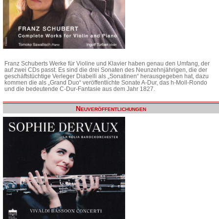
Franz Schuberts Werke für Violine und Klavier haben genau den Umfang, der
auf zwei CDs passt. Es sind die drei Sonaten des Neunzehnjährigen, die der
geschäftstüchtige Verleger Diabelli als „Sonatinen“ herausgegeben hat, dazu
kommen die als „Grand Duo“ veröffentlichte Sonate A-Dur, das h-Moll-Rondo
und die bedeutende C-Dur-Fantasie aus dem Jahr 1827.
Neuveröffentlichungen