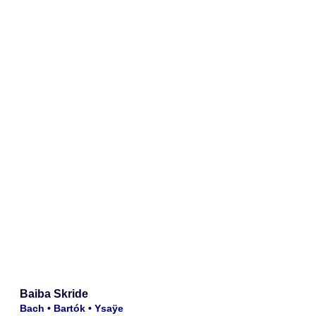
Baiba Skride
Bach • Bartók • Ysaÿe