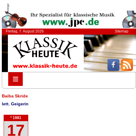
Anzeige
Freitag, 7. August 2026
Sitemap
≡
≡
Baiba Skride
lett. Geigerin
* 1981
17