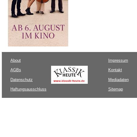
About
Impressum
AGBs
Kontakt
Datenschutz
Mediadaten
Haftungsausschluss
Sitemap