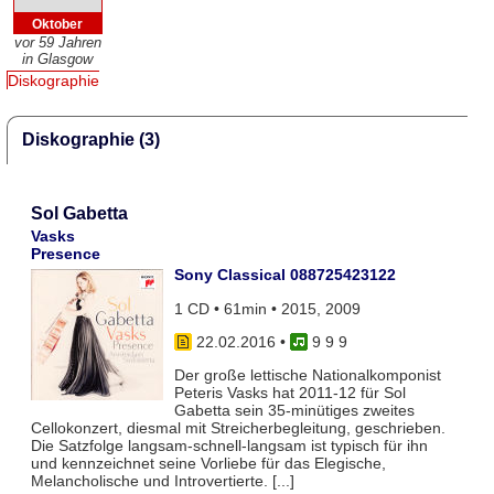
Oktober
vor 59 Jahren
in Glasgow
Diskographie
Diskographie (3)
Sol Gabetta
Vasks
Presence
Sony Classical 088725423122
1 CD • 61min • 2015, 2009
22.02.2016
•
9 9 9
Der große lettische Nationalkomponist
Peteris Vasks hat 2011-12 für Sol
Gabetta sein 35-minütiges zweites
Cellokonzert, diesmal mit Streicherbegleitung, geschrieben.
Die Satzfolge langsam-schnell-langsam ist typisch für ihn
und kennzeichnet seine Vorliebe für das Elegische,
Melancholische und Introvertierte. [...]