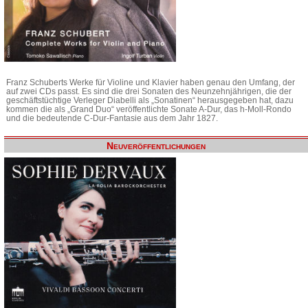
Franz Schuberts Werke für Violine und Klavier haben genau den Umfang, der
auf zwei CDs passt. Es sind die drei Sonaten des Neunzehnjährigen, die der
geschäftstüchtige Verleger Diabelli als „Sonatinen“ herausgegeben hat, dazu
kommen die als „Grand Duo“ veröffentlichte Sonate A-Dur, das h-Moll-Rondo
und die bedeutende C-Dur-Fantasie aus dem Jahr 1827.
Neuveröffentlichungen