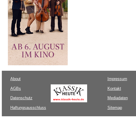
About
Impressum
AGBs
Kontakt
Datenschutz
Mediadaten
Haftungsausschluss
Sitemap