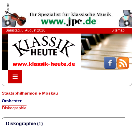
Anzeige
Samstag, 8. August 2026
Sitemap
≡
≡
Staatsphilharmonie Moskau
Orchester
Diskographie
Diskographie (1)