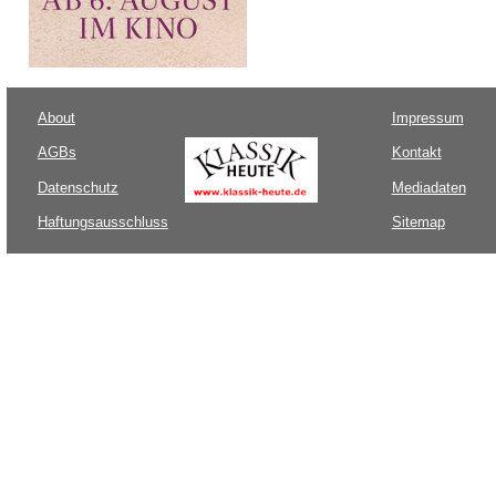
About
Impressum
AGBs
Kontakt
Datenschutz
Mediadaten
Haftungsausschluss
Sitemap