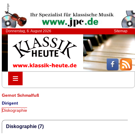
Anzeige
Donnerstag, 6. August 2026
Sitemap
≡
≡
Gernot Schmalfuß
Dirigent
Diskographie
Diskographie (7)