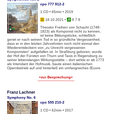
cpo 777 912-2
1 CD • 65min • 2019
18.10.2021
•
8 7 8
Theodor Freiherr von Schacht (1748-
1823) als Komponist nicht zu kennen,
ist keine Bildungslücke, schließlich
geriet er nach seinem Tod in so gründliche Vergessenheit,
dass er in den letzten Jahrzehnten noch nicht einmal den
Wiederentdeckern von „zu Unrecht vergessenen
Komponisten“ aufgefallen ist. In Straßburg geboren, wurde
der Hof der Fürsten von Thurn und Taxis in Regensburg zu
seiner lebenslangen Wirkungsstätte – dort wirkte er ab 1773
als Intendant der Hofmusik, baute einen italienischen
Opernbetrieb auf und hinterließ ein umfangreiches Œuvre.
»zur Besprechung«
Franz Lachner
Symphony No. 6
cpo 555 210-2
1 CD • 62min • 2017