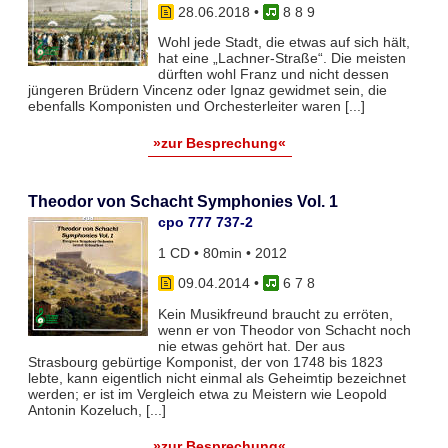
28.06.2018
•
8 8 9
Wohl jede Stadt, die etwas auf sich hält,
hat eine „Lachner-Straße“. Die meisten
dürften wohl Franz und nicht dessen
jüngeren Brüdern Vincenz oder Ignaz gewidmet sein, die
ebenfalls Komponisten und Orchesterleiter waren [...]
»zur Besprechung«
Theodor von Schacht Symphonies Vol. 1
cpo 777 737-2
1 CD • 80min • 2012
09.04.2014
•
6 7 8
Kein Musikfreund braucht zu erröten,
wenn er von Theodor von Schacht noch
nie etwas gehört hat. Der aus
Strasbourg gebürtige Komponist, der von 1748 bis 1823
lebte, kann eigentlich nicht einmal als Geheimtip bezeichnet
werden; er ist im Vergleich etwa zu Meistern wie Leopold
Antonin Kozeluch, [...]
»zur Besprechung«