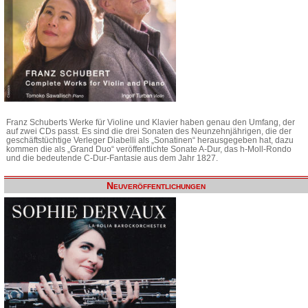
Franz Schuberts Werke für Violine und Klavier haben genau den Umfang, der
auf zwei CDs passt. Es sind die drei Sonaten des Neunzehnjährigen, die der
geschäftstüchtige Verleger Diabelli als „Sonatinen“ herausgegeben hat, dazu
kommen die als „Grand Duo“ veröffentlichte Sonate A-Dur, das h-Moll-Rondo
und die bedeutende C-Dur-Fantasie aus dem Jahr 1827.
Neuveröffentlichungen