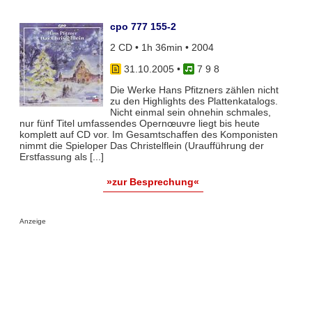
cpo 777 155-2
2 CD • 1h 36min • 2004
31.10.2005
•
7 9 8
Die Werke Hans Pfitzners zählen nicht
zu den Highlights des Plattenkatalogs.
Nicht einmal sein ohnehin schmales,
nur fünf Titel umfassendes Opernœuvre liegt bis heute
komplett auf CD vor. Im Gesamtschaffen des Komponisten
nimmt die Spieloper Das Christelflein (Uraufführung der
Erstfassung als [...]
»zur Besprechung«
Anzeige