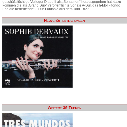
geschäftstüchtige Verleger Diabelli als „Sonatinen“ herausgegeben hat, dazu
kommen die als „Grand Duo“ veröffentlichte Sonate A-Dur, das h-Moll-Rondo
und die bedeutende C-Dur-Fantasie aus dem Jahr 1827.
Neuveröffentlichungen
Weitere 39 Themen