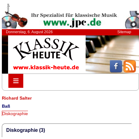
Anzeige
Donnerstag, 6. August 2026
Sitemap
≡
≡
Richard Salter
Baß
Diskographie
Diskographie (3)