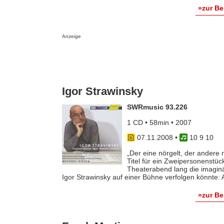
»zur B
Anzeige
Igor Strawinsky
SWRmusic 93.226
1 CD • 58min • 2007
07.11.2008
•
10 9 10
„Der eine nörgelt, der andere n
Titel für ein Zweipersonenstü
Theaterabend lang die imagin
Igor Strawinsky auf einer Bühne verfolgen könnte: Au
»zur B