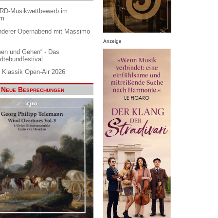
ARD-Musikwettbewerb im
am
nderer Opernabend mit Massimo
Anzeige
en und Gehen“ - Das
dtebundfestival
 Klassik Open-Air 2026
Neue Besprechungen