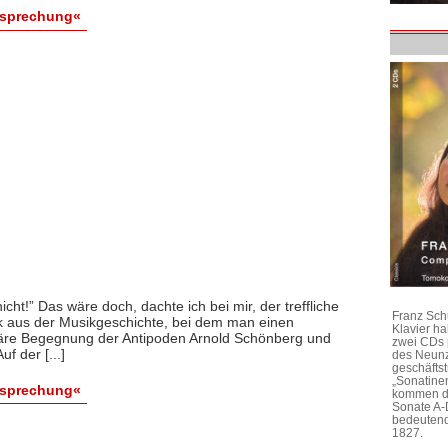
esprechung«
icht!” Das wäre doch, dachte ich bei mir, der treffliche
Franz Sch
ck aus der Musikgeschichte, bei dem man einen
Klavier h
äre Begegnung der Antipoden Arnold Schönberg und
zwei CDs 
f der [...]
des Neunz
geschäftst
„Sonatine
esprechung«
kommen di
Sonate A-
bedeutend
1827.