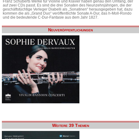
Franz Schuberts Werke für Violine und Klavier haben genau den Umfang, der
auf zwei CDs passt. Es sind die drei Sonaten des Neunzehnjährigen, die der
geschäftstüchtige Verleger Diabelli als „Sonatinen“ herausgegeben hat, dazu
kommen die als „Grand Duo“ veröffentlichte Sonate A-Dur, das h-Moll-Rondo
und die bedeutende C-Dur-Fantasie aus dem Jahr 1827.
Neuveröffentlichungen
Weitere 39 Themen