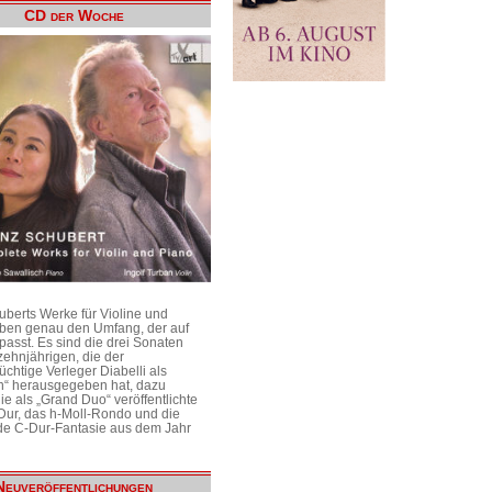
CD der Woche
uberts Werke für Violine und
aben genau den Umfang, der auf
passt. Es sind die drei Sonaten
ehnjährigen, die der
üchtige Verleger Diabelli als
n“ herausgegeben hat, dazu
e als „Grand Duo“ veröffentlichte
Dur, das h-Moll-Rondo und die
e C-Dur-Fantasie aus dem Jahr
Neuveröffentlichungen