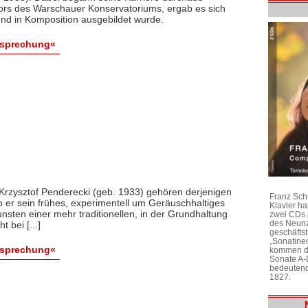
ors des Warschauer Konservatoriums, ergab es sich
 und in Komposition ausgebildet wurde.
esprechung«
 Krzysztof Penderecki (geb. 1933) gehören derjenigen
Franz Sch
 er sein frühes, experimentell um Geräuschhaltiges
Klavier h
sten einer mehr traditionellen, in der Grundhaltung
zwei CDs 
des Neunz
 bei [...]
geschäftst
„Sonatine
esprechung«
kommen di
Sonate A-
bedeutend
1827.