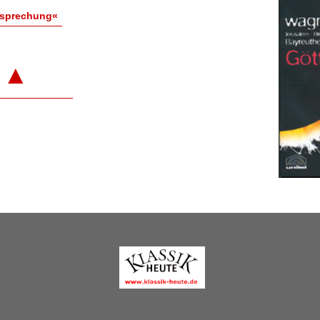
esprechung«
▲