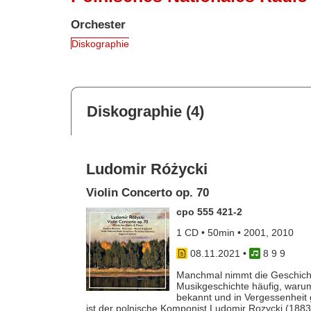
Orchester
Diskographie
Diskographie (4)
Ludomir Różycki
Violin Concerto op. 70
cpo 555 421-2
1 CD • 50min • 2001, 2010
08.11.2021
•
8 9 9
Manchmal nimmt die Geschicht
Musikgeschichte häufig, war
bekannt und in Vergessenheit 
ist der polnische Komponist Ludomir Rozycki (188