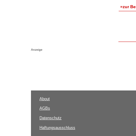
»zur B
Anzeige
About
AGBs
Datenschutz
Haftungsausschluss