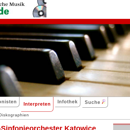
nisten
Infothek
Suche
Interpreten
Diskographien
-Sinfonieorchester Katowice