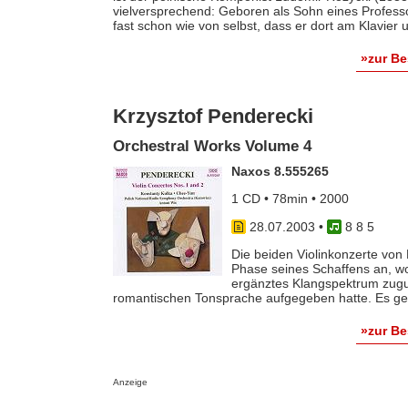
vielversprechend: Geboren als Sohn eines Profess
fast schon wie von selbst, dass er dort am Klavier
»zur B
Krzysztof Penderecki
Orchestral Works Volume 4
Naxos 8.555265
1 CD • 78min • 2000
28.07.2003
•
8 8 5
Die beiden Violinkonzerte von
Phase seines Schaffens an, wo
ergänztes Klangspektrum zugun
romantischen Tonsprache aufgegeben hatte. Es geht
»zur B
Anzeige