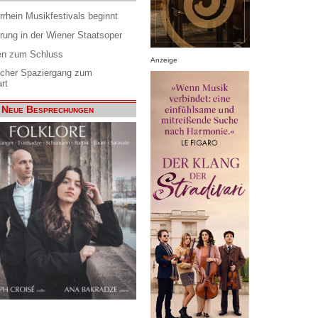
rrhein Musikfestivals beginnt
rung in der Wiener Staatsoper
en zum Schluss
Anzeige
scher Spaziergang zum
rt
Neue Besprechungen