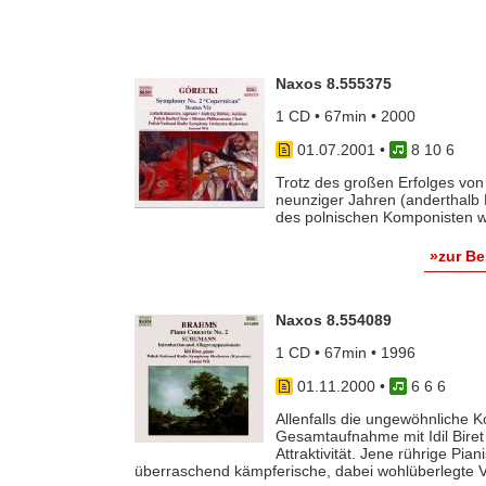
Naxos 8.555375
1 CD • 67min • 2000
01.07.2001
•
8 10 6
Trotz des großen Erfolges von
neunziger Jahren (anderthalb 
des polnischen Komponisten wie 
»zur B
Naxos 8.554089
1 CD • 67min • 1996
01.11.2000
•
6 6 6
Allenfalls die ungewöhnliche 
Gesamtaufnahme mit Idil Biret
Attraktivität. Jene rührige Pian
überraschend kämpferische, dabei wohlüberlegte Ver