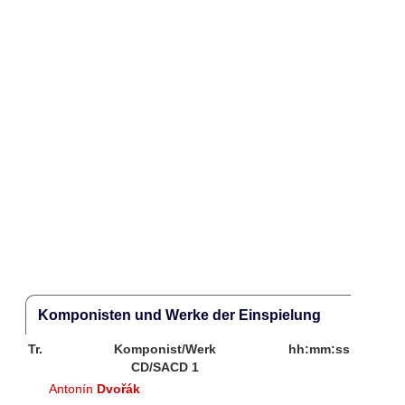
Komponisten und Werke der Einspielung
Tr.
Komponist/Werk
hh:mm:ss
CD/SACD 1
Antonín
Dvořák