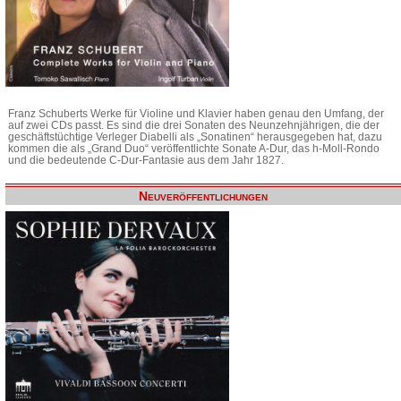
Franz Schuberts Werke für Violine und Klavier haben genau den Umfang, der
auf zwei CDs passt. Es sind die drei Sonaten des Neunzehnjährigen, die der
geschäftstüchtige Verleger Diabelli als „Sonatinen“ herausgegeben hat, dazu
kommen die als „Grand Duo“ veröffentlichte Sonate A-Dur, das h-Moll-Rondo
und die bedeutende C-Dur-Fantasie aus dem Jahr 1827.
Neuveröffentlichungen