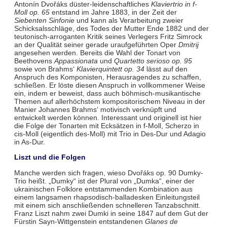
Antonín Dvořáks düster-leidenschaftliches
Klaviertrio in f-
Moll op. 65
entstand im Jahre 1883, in der Zeit der
Siebenten Sinfonie
und kann als Verarbeitung zweier
Schicksalsschläge, des Todes der Mutter Ende 1882 und der
teutonisch-arroganten Kritik seines Verlegers Fritz Simrock
an der Qualität seiner gerade uraufgeführten Oper
Dmitrij
angesehen werden. Bereits die Wahl der Tonart von
Beethovens
Appassionata
und
Quartetto serioso op. 95
sowie von Brahms‘
Klavierquintett op. 34
lässt auf den
Anspruch des Komponisten, Herausragendes zu schaffen,
schließen. Er löste diesen Anspruch in vollkommener Weise
ein, indem er beweist, dass auch böhmisch-musikantische
Themen auf allerhöchstem kompositorischem Niveau in der
Manier Johannes Brahms‘ motivisch verknüpft und
entwickelt werden können. Interessant und originell ist hier
die Folge der Tonarten mit Ecksätzen in f-Moll, Scherzo in
cis-Moll (eigentlich des-Moll) mit Trio in Des-Dur und Adagio
in As-Dur.
Liszt und die Folgen
Manche werden sich fragen, wieso Dvořáks op. 90 Dumky-
Trio heißt. „Dumky“ ist der Plural von „Dumka“, einer der
ukrainischen Folklore entstammenden Kombination aus
einem langsamen rhapsodisch-balladesken Einleitungsteil
mit einem sich anschließenden schnelleren Tanzabschnitt.
Franz Liszt nahm zwei Dumki in seine 1847 auf dem Gut der
Fürstin Sayn-Wittgenstein entstandenen
Glanes de