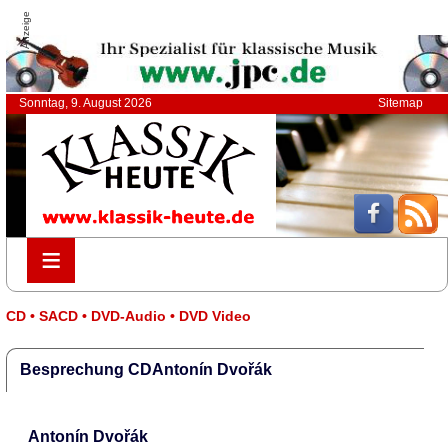
Anzeige
Sonntag, 9. August 2026
Sitemap
≡
≡
CD • SACD • DVD-Audio • DVD Video
Besprechung CDAntonín Dvořák
Antonín Dvořák