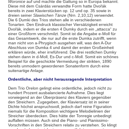
Woronice
auf und machte die Gattung so in Europa bekannt.
Diese mit dem Csárdás verwandte Form hatte Dvořák
bereits in zwei Klavierstücken op. 12 und op. 35 sowie in
dreien seiner
Slawischen Tänze
(Nrn. 2,10,12) verwendet.
Die 6 Dumki des Trios stehen alle in verschiedenen
Tonarten. Den Eindruck klassischer Viersätzigkeit erreicht
Dvořák, indem er die ersten 4 Dumky durch ein „attacca“ zu
einer Großform verschmilzt. Somit ist die Angabe e-Moll für
das Gesamtwerk, die nur auf die erste Dumka zutrifft, wenn
man nicht von a-Phrygisch ausgehen will, was den A-Dur
Abschluss von Dumka 4 und damit der ersten Großeinheit
erklären würde, eher irreführend. Die drei restlichen Dumky
stehen dann in d-Moll, Es-Dur und c-Moll. Somit ein schönes
Beispiel für die geschickte Vermeidung der strikten, 1890
bereits unmodern gewordenen Sonatenform durch eine
suitenartige Anlage.
Ordentliche, aber nicht herausragende Interpretation
Dem Trio Orelon gelingt eine ordentliche, jedoch nicht zu
hundert Prozent ausbalancierte Aufnahme. Dies liegt
vorwiegend an der Überpräsenz des Klaviers gegenüber
den Streichern. Zugegeben, der Klaviersatz ist in seiner
Dichte höchst anspruchsvoll, jedoch darf reine Figuration
niemals für die Komposition wichtigere Melodielinien der
Streicher überdecken. Dies hätte der Tonregie unbedingt
auffallen müssen. Auch sind die Piano- und Pianissimo-
Vorschriften in den Streichern relativ zu verstehen. So klingt