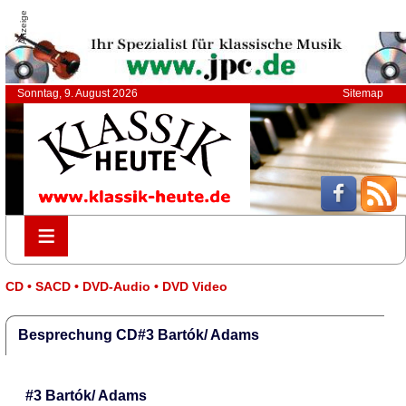
Anzeige
Sonntag, 9. August 2026
Sitemap
≡
≡
CD • SACD • DVD-Audio • DVD Video
Besprechung CD#3 Bartók/ Adams
#3 Bartók/ Adams