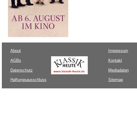
About
Impressum
AGBs
Kontakt
Datenschutz
Mediadaten
Haftungsausschluss
Sitemap