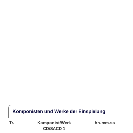
Komponisten und Werke der Einspielung
Tr.
Komponist/Werk
hh:mm:ss
CD/SACD 1