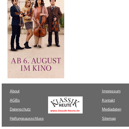
About
Impressum
AGBs
Kontakt
Datenschutz
Mediadaten
Haftungsausschluss
Sitemap