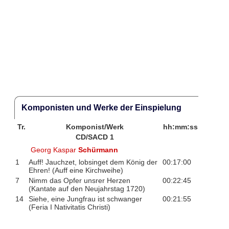
Komponisten und Werke der Einspielung
Tr.
Komponist/Werk
hh:mm:ss
CD/SACD 1
Georg Kaspar
Schürmann
1
Auff! Jauchzet, lobsinget dem König der
00:17:00
Ehren! (Auff eine Kirchweihe)
7
Nimm das Opfer unsrer Herzen
00:22:45
(Kantate auf den Neujahrstag 1720)
14
Siehe, eine Jungfrau ist schwanger
00:21:55
(Feria I Nativitatis Christi)