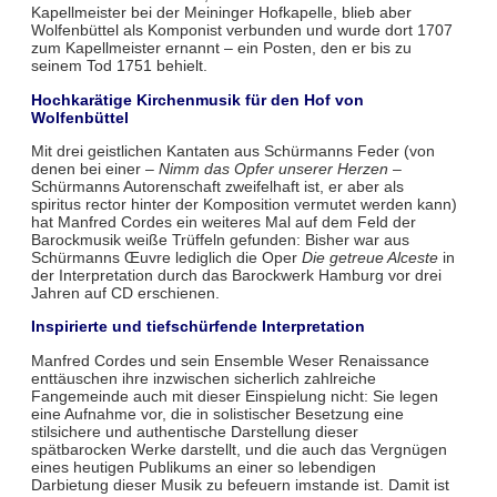
Kapellmeister bei der Meininger Hofkapelle, blieb aber
Wolfenbüttel als Komponist verbunden und wurde dort 1707
zum Kapellmeister ernannt – ein Posten, den er bis zu
seinem Tod 1751 behielt.
Hochkarätige Kirchenmusik für den Hof von
Wolfenbüttel
Mit drei geistlichen Kantaten aus Schürmanns Feder (von
denen bei einer –
Nimm das Opfer unserer Herzen
–
Schürmanns Autorenschaft zweifelhaft ist, er aber als
spiritus rector hinter der Komposition vermutet werden kann)
hat Manfred Cordes ein weiteres Mal auf dem Feld der
Barockmusik weiße Trüffeln gefunden: Bisher war aus
Schürmanns Œuvre lediglich die Oper
Die getreue Alceste
in
der Interpretation durch das Barockwerk Hamburg vor drei
Jahren auf CD erschienen.
Inspirierte und tiefschürfende Interpretation
Manfred Cordes und sein Ensemble Weser Renaissance
enttäuschen ihre inzwischen sicherlich zahlreiche
Fangemeinde auch mit dieser Einspielung nicht: Sie legen
eine Aufnahme vor, die in solistischer Besetzung eine
stilsichere und authentische Darstellung dieser
spätbarocken Werke darstellt, und die auch das Vergnügen
eines heutigen Publikums an einer so lebendigen
Darbietung dieser Musik zu befeuern imstande ist. Damit ist