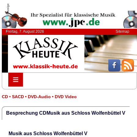
Anzeige
Freitag, 7. August 2026
Sitemap
≡
≡
CD • SACD • DVD-Audio • DVD Video
Besprechung CDMusik aus Schloss Wolfenbüttel V
Musik aus Schloss Wolfenbüttel V