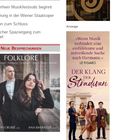
rrhein Musikfestivals beginnt
rung in der Wiener Staatsoper
en zum Schluss
Anzeige
scher Spaziergang zum
rt
Neue Besprechungen