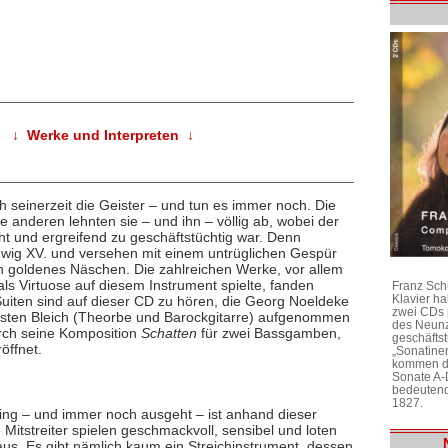
↓ Werke und Interpreten ↓
 seinerzeit die Geister – und tun es immer noch. Die
e anderen lehnten sie – und ihn – völlig ab, wobei der
ht und ergreifend zu geschäftstüchtig war. Denn
dwig XV. und versehen mit einem untrüglichen Gespür
in goldenes Näschen. Die zahlreichen Werke, vor allem
ls Virtuose auf diesem Instrument spielte, fanden
Franz Sch
Klavier h
 Suiten sind auf dieser CD zu hören, die Georg Noeldeke
zwei CDs 
sten Bleich (Theorbe und Barockgitarre) aufgenommen
des Neunz
rch seine Komposition
Schatten
für zwei Bassgamben,
geschäftst
öffnet.
„Sonatine
kommen di
Sonate A-
bedeutend
1827.
ing – und immer noch ausgeht – ist anhand dieser
Mitstreiter spielen geschmackvoll, sensibel und loten
aus. Es gibt nämlich kaum ein Streichinstrument, dessen