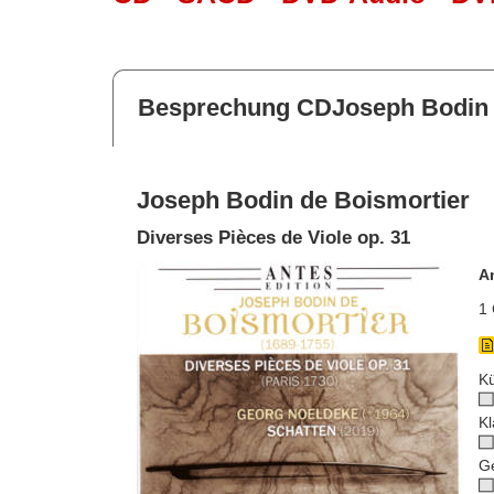
Besprechung CDJoseph Bodin 
Joseph Bodin de Boismortier
Diverses Pièces de Viole op. 31
A
1 
Kü
Kl
G