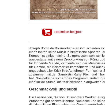
»bestellen bei jpc«
Joseph Bodin de Boismortier – an ihm schieden sich
einen lobten seine Musik in himmlische Sphären, di
Komponist einigen seiner Zeitgenossen wohl schlic
ausgestattet mit einem Druckprivileg von König Lu
für lohnende Märkte, verdiente sich der Musicus e
für Gambe, die Boismortier komponierte und auch a
ungeachtet aller Kritik ihre Abnehmer. Fünf seiner
zusammen mit der Gambistin Rahel Klein und Thor
hat. Noeldeke bereichert das Programm zudem du
eine luzide Studie, die faszinierende Klangwelten er
Geschmackvoll und subtil
Die Faszination, die von Boismortiers Werken ausg
Aufnahme gut nachvollziehbar. Noeldeke und seine 
die klanglichen Eigenheiten der Gambe vorteilhaft 