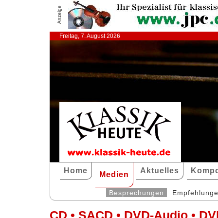
Anzeige
Freitag, 7. August 2026
Home
Aktuelles
Kompo
Medien
Besprechungen
Empfehlung
CD • SACD • DVD-Audio • DV