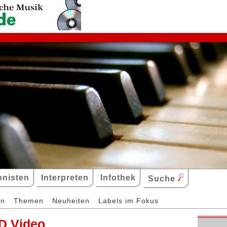
nisten
Interpreten
Infothek
Suche
en
Themen
Neuheiten
Labels im Fokus
D Video