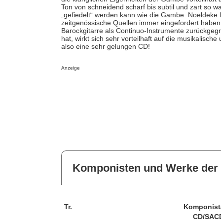
Ton von schneidend scharf bis subtil und zart so wa
„gefiedelt“ werden kann wie die Gambe. Noeldeke 
zeitgenössische Quellen immer eingefordert haben
Barockgitarre als Continuo-Instrumente zurückgeg
hat, wirkt sich sehr vorteilhaft auf die musikalis
also eine sehr gelungen CD!
Anzeige
Komponisten und Werke der 
Tr.
Komponist
CD/SAC