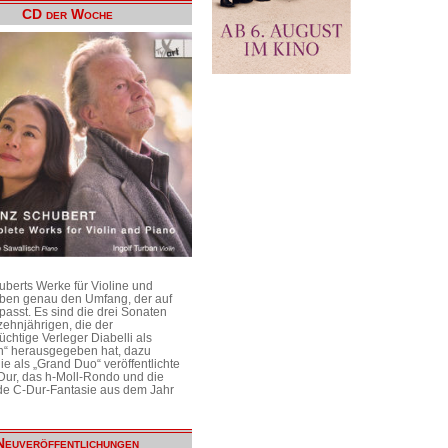
CD der Woche
uberts Werke für Violine und
aben genau den Umfang, der auf
passt. Es sind die drei Sonaten
ehnjährigen, die der
üchtige Verleger Diabelli als
n“ herausgegeben hat, dazu
e als „Grand Duo“ veröffentlichte
Dur, das h-Moll-Rondo und die
e C-Dur-Fantasie aus dem Jahr
Neuveröffentlichungen