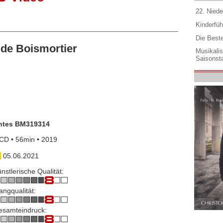
22. Niede
Kinderfüh
Die Best
de Boismortier
Musikali
Saisonsta
ntes BM319314
CD • 56min • 2019
05.06.2021
nstlerische Qualität:
angqualität:
esamteindruck: