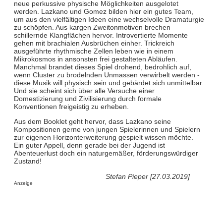
neue perkussive physische Möglichkeiten ausgelotet
werden. Lazkano und Gomez bilden hier ein gutes Team,
um aus den vielfältigen Ideen eine wechselvolle Dramaturgie
zu schöpfen. Aus kargen Zweitonmotiven brechen
schillernde Klangflächen hervor. Introvertierte Momente
gehen mit brachialen Ausbrüchen einher. Trickreich
ausgeführte rhythmische Zellen leben wie in einem
Mikrokosmos in ansonsten frei gestalteten Abläufen.
Manchmal brandet dieses Spiel drohend, bedrohlich auf,
wenn Cluster zu brodelnden Unmassen verwirbelt werden -
diese Musik will physisch sein und gebärdet sich unmittelbar.
Und sie scheint sich über alle Versuche einer
Domestizierung und Zivilisierung durch formale
Konventionen freigeistig zu erheben.
Aus dem Booklet geht hervor, dass Lazkano seine
Kompositionen gerne von jungen Spielerinnen und Spielern
zur eigenen Horizonterweiterung gespielt wissen möchte.
Ein guter Appell, denn gerade bei der Jugend ist
Abenteuerlust doch ein naturgemäßer, förderungswürdiger
Zustand!
Stefan Pieper [27.03.2019]
Anzeige