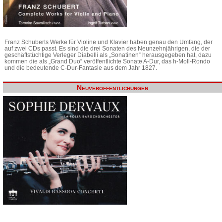
Franz Schuberts Werke für Violine und Klavier haben genau den Umfang, der
auf zwei CDs passt. Es sind die drei Sonaten des Neunzehnjährigen, die der
geschäftstüchtige Verleger Diabelli als „Sonatinen“ herausgegeben hat, dazu
kommen die als „Grand Duo“ veröffentlichte Sonate A-Dur, das h-Moll-Rondo
und die bedeutende C-Dur-Fantasie aus dem Jahr 1827.
Neuveröffentlichungen