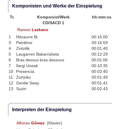
Komponisten und Werke der Einspielung
Tr.
Komponist/Werk
hh:mm:ss
CD/SACD 1
Ramon
Lazkano
1
Hitzaurre Bi
00:16:00
3
Petrikhor
00:16:59
4
Zintzilik
00:01:40
5
Laugarren Bakarrizketa
00:12:29
6
Bras dessus bras dessous
00:01:06
7
Ilargi Uneak
00:10:35
10
Presencia
00:03:40
11
Zortziko
00:01:49
12
Gentle Sway
00:01:41
13
Suziri
00:02:43
Interpreten der Einspielung
Alfonso
Gómez
(Klavier)