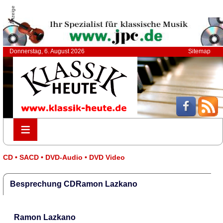
Anzeige
Donnerstag, 6. August 2026
Sitemap
≡
≡
CD • SACD • DVD-Audio • DVD Video
Besprechung CDRamon Lazkano
Ramon Lazkano