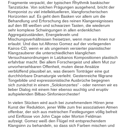
Fragmente verpackt, der typischen Rhythmik baskischer
Tanzstücke. Von solchen Prägungen ausgehend, bricht der
Komponist zu viel intellektuelleren, klangforscherischen
Horizonten auf. Es geht dem Basken vor allem um die
Behandlung und Erforschung des reinen Klangereignisses
auf den 88 weißen und schwarzen Tasten, die wiederum
sehr komplexe Schwingungen in allen erdenklichen
Aggregatzuständen, Energieleveln und
Mischungsverhältnissen freisetzen, wenn man es ihnen nur
erlaubt. Und das tut Alfonso Gomez auf der vorliegenden
Kairos-CD, wenn er als ungemein versierter pianistischer
Klangzauberer die unterschiedlichen klanglichen
Versuchsanordnungen in Latzkanos Kompositionen plastisch
erfahrbar macht. Bei allem Forschergeist und allem Mut zur
unvorhersehbaren Offenheit, muten diese Ansätze
verblüffend plausibel an, was diesem Tonträger eine gut
durchhörbare Dramaturgie verleiht. Gestenreiche filigrane
Tongebilde und expressionistische Ausbrüche begegnen
sich zunächst in einem „Solokonzertes“ - oder nennen wir es
lieber Dialog mit einem hier ebenso wuchtig und eruptiv
aufspielenden Bilbao-Sinfonieorchester!
In vielen Stücken wird auch bei zunehmendem Hören jene
Kunst der Reduktion, jener Wille zum frei assoziativen Atmen
offenbar, der sich aus metrischen Festlegungen völlig befreit
und Einflüsse von John Cage oder Morton Feldman
aufzeigt. Gomez weiß den Flügel mit entsprechendem
Klangsinn zu behandeln, so dass sich Farben mischen und