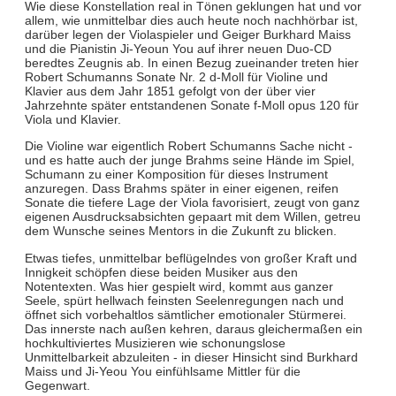
Wie diese Konstellation real in Tönen geklungen hat und vor
allem, wie unmittelbar dies auch heute noch nachhörbar ist,
darüber legen der Violaspieler und Geiger Burkhard Maiss
und die Pianistin Ji-Yeoun You auf ihrer neuen Duo-CD
beredtes Zeugnis ab. In einen Bezug zueinander treten hier
Robert Schumanns Sonate Nr. 2 d-Moll für Violine und
Klavier aus dem Jahr 1851 gefolgt von der über vier
Jahrzehnte später entstandenen Sonate f-Moll opus 120 für
Viola und Klavier.
Die Violine war eigentlich Robert Schumanns Sache nicht -
und es hatte auch der junge Brahms seine Hände im Spiel,
Schumann zu einer Komposition für dieses Instrument
anzuregen. Dass Brahms später in einer eigenen, reifen
Sonate die tiefere Lage der Viola favorisiert, zeugt von ganz
eigenen Ausdrucksabsichten gepaart mit dem Willen, getreu
dem Wunsche seines Mentors in die Zukunft zu blicken.
Etwas tiefes, unmittelbar beflügelndes von großer Kraft und
Innigkeit schöpfen diese beiden Musiker aus den
Notentexten. Was hier gespielt wird, kommt aus ganzer
Seele, spürt hellwach feinsten Seelenregungen nach und
öffnet sich vorbehaltlos sämtlicher emotionaler Stürmerei.
Das innerste nach außen kehren, daraus gleichermaßen ein
hochkultiviertes Musizieren wie schonungslose
Unmittelbarkeit abzuleiten - in dieser Hinsicht sind Burkhard
Maiss und Ji-Yeou You einfühlsame Mittler für die
Gegenwart.