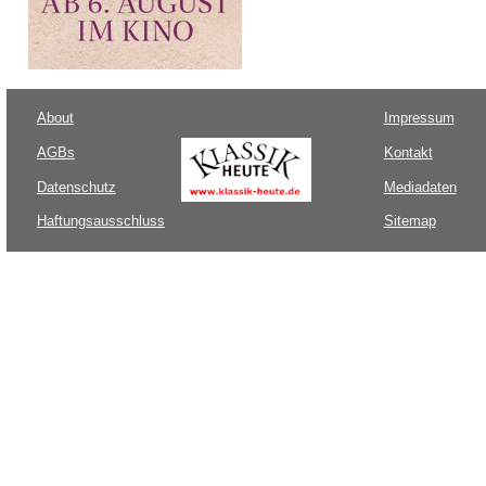
About
Impressum
AGBs
Kontakt
Datenschutz
Mediadaten
Haftungsausschluss
Sitemap