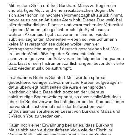
Mit breitem Strich eröffnet Burkhard Maiss zu Beginn ein
choralartiges Motiv und einen rezitativischen Bogen. Der
sich aber schon im nächsten Moment zaghaft zurück nimmt,
bevor er zu neuen Anläufen Atem holt. Dieses Duo weiß bei
aller detailverliebten Finesse und vorpreschender Virtuosität
in jedem Moment, die gleichberechtigte Symbiose zu
wahren. Akzentuiert geht es voran, mit immer wieder
subtilen, zaghaften Momenten – eben so, wie Schumann
keine Missverständnisse dulden wollte, wenn er
Vortragsbezeichnungen auf deutsch geschrieben hat. Wie
treibende Windstöße fegt der Sechsachteltakt im
scherzoartigen zweiten Satz voran. Im folgenden langsamen
Satz lässt er sein Instrument zärtlich singen, bevor der vierte
Satz wieder muskulös auftrumpft.
In Johannes Brahms Sonate f-Moll werden spürbar
gedecktere, weniger schwärmerische Farben aufgetragen -
dafür überwiegt nicht selten die Aura einer spröden
Nachdenklichkeit. Dass sich trotzdem der überaus
spielfreudige Bogen weiterspannt, so dass schließlich doch
eher die Seelenverwandtschaft dieser beiden Kompositionen
hervorstrahlt, ist einmal mehr der hellwachen, vor
Enthusiasmus sprühenden Lesart von Burkhard Maiss und
Ji-Yeoun You zu verdanken.
Kaum noch einer Erwähnung bedarf es, dass Burkhard
Maiss sich auch auf der tieferen Viola wie der Fisch im
Wasser fühlt. Leidenschaftlich türmt sich das Kopfsatz-