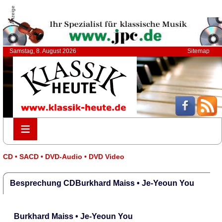
Anzeige
Samstag, 8. August 2026
Sitemap
≡
≡
CD • SACD • DVD-Audio • DVD Video
Besprechung CDBurkhard Maiss • Je-Yeoun You
Burkhard Maiss • Je-Yeoun You