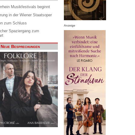
rrhein Musikfestivals beginnt
rung in der Wiener Staatsoper
en zum Schluss
Anzeige
scher Spaziergang zum
rt
Neue Besprechungen