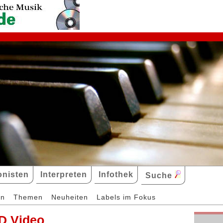
nisten
Interpreten
Infothek
Suche
en
Themen
Neuheiten
Labels im Fokus
D Video