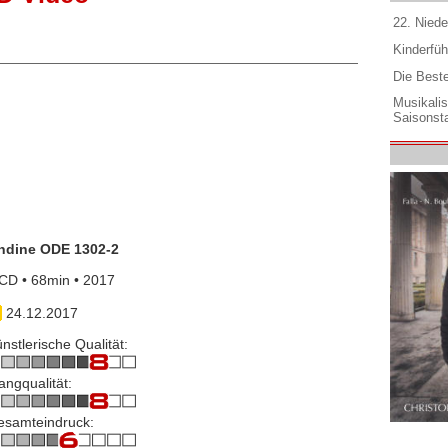
22. Niede
Kinderfüh
Die Best
Musikali
Saisonsta
ndine ODE 1302-2
CD • 68min • 2017
24.12.2017
nstlerische Qualität:
angqualität:
esamteindruck: