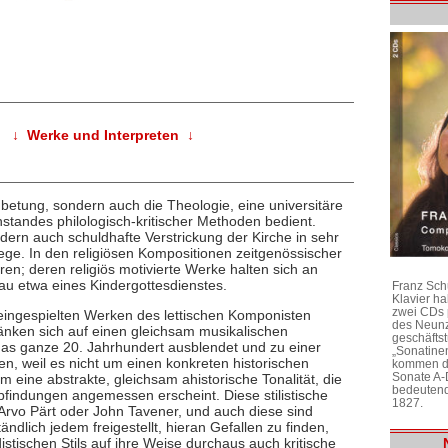
↓ Werke und Interpreten ↓
betung, sondern auch die Theologie, eine universitäre
standes philologisch-kritischer Methoden bedient.
ndern auch schuldhafte Verstrickung der Kirche in sehr
ege. In den religiösen Kompositionen zeitgenössischer
ren; deren religiös motivierte Werke halten sich an
au etwa eines Kindergottesdienstes.
Franz Sch
Klavier h
zwei CDs 
 eingespielten Werken des lettischen Komponisten
des Neunz
änken sich auf einen gleichsam musikalischen
geschäftst
 das ganze 20. Jahrhundert ausblendet und zu einer
„Sonatine
n, weil es nicht um einen konkreten historischen
kommen di
Sonate A-
 eine abstrakte, gleichsam ahistorische Tonalität, die
bedeutend
findungen angemessen erscheint. Diese stilistische
1827.
rvo Pärt oder John Tavener, und auch diese sind
tändlich jedem freigestellt, hieran Gefallen zu finden,
stischen Stils auf ihre Weise durchaus auch kritische