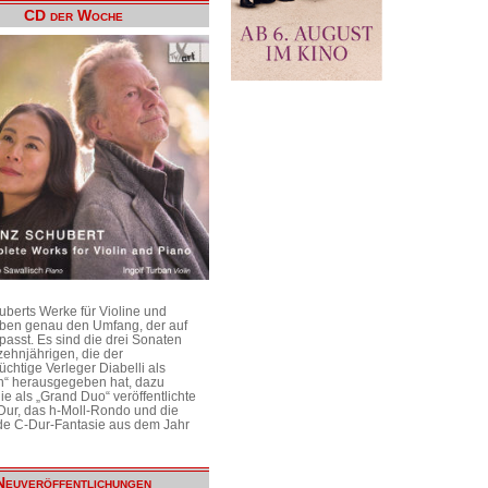
CD der Woche
uberts Werke für Violine und
aben genau den Umfang, der auf
passt. Es sind die drei Sonaten
ehnjährigen, die der
üchtige Verleger Diabelli als
n“ herausgegeben hat, dazu
e als „Grand Duo“ veröffentlichte
Dur, das h-Moll-Rondo und die
e C-Dur-Fantasie aus dem Jahr
Neuveröffentlichungen