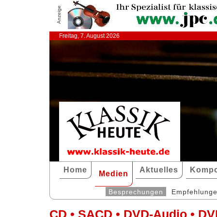
Anzeige
Freitag, 7. August 2026
Home
Aktuelles
Kompo
Medien
Besprechungen
Empfehlung
CD • SACD • DVD-Audio • DV