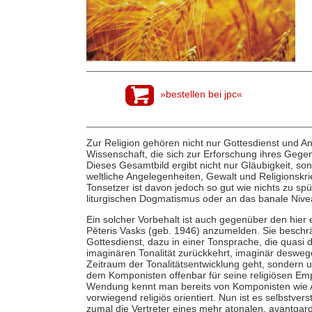
»bestellen bei jpc«
Zur Religion gehören nicht nur Gottesdienst und An
Wissenschaft, die sich zur Erforschung ihres Gegen
Dieses Gesamtbild ergibt nicht nur Gläubigkeit, so
weltliche Angelegenheiten, Gewalt und Religionskri
Tonsetzer ist davon jedoch so gut wie nichts zu spü
liturgischen Dogmatismus oder an das banale Nive
Ein solcher Vorbehalt ist auch gegenüber den hier
Pēteris Vasks (geb. 1946) anzumelden. Sie beschr
Gottesdienst, dazu in einer Tonsprache, die quasi
imaginären Tonalität zurückkehrt, imaginär deswege
Zeitraum der Tonalitätsentwicklung geht, sondern um
dem Komponisten offenbar für seine religiösen Emp
Wendung kennt man bereits von Komponisten wie A
vorwiegend religiös orientiert. Nun ist es selbstvers
zumal die Vertreter eines mehr atonalen, avantgardi