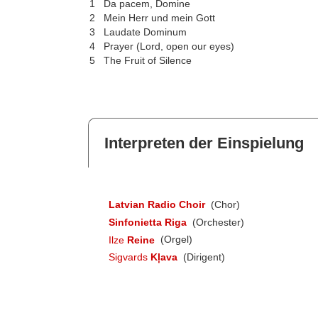
1
Da pacem, Domine
2
Mein Herr und mein Gott
3
Laudate Dominum
4
Prayer (Lord, open our eyes)
5
The Fruit of Silence
Interpreten der Einspielung
Latvian Radio Choir
(Chor)
Sinfonietta Riga
(Orchester)
Ilze
Reine
(Orgel)
Sigvards
Kļava
(Dirigent)