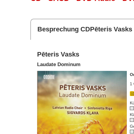
Besprechung CDPēteris Vasks
Pēteris Vasks
Laudate Dominum
O
1 
Kü
Kl
G