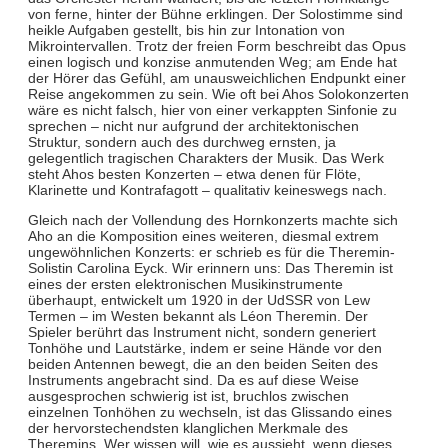
von ferne, hinter der Bühne erklingen. Der Solostimme sind
heikle Aufgaben gestellt, bis hin zur Intonation von
Mikrointervallen. Trotz der freien Form beschreibt das Opus
einen logisch und konzise anmutenden Weg; am Ende hat
der Hörer das Gefühl, am unausweichlichen Endpunkt einer
Reise angekommen zu sein. Wie oft bei Ahos Solokonzerten
wäre es nicht falsch, hier von einer verkappten Sinfonie zu
sprechen – nicht nur aufgrund der architektonischen
Struktur, sondern auch des durchweg ernsten, ja
gelegentlich tragischen Charakters der Musik. Das Werk
steht Ahos besten Konzerten – etwa denen für Flöte,
Klarinette und Kontrafagott – qualitativ keineswegs nach.
Gleich nach der Vollendung des Hornkonzerts machte sich
Aho an die Komposition eines weiteren, diesmal extrem
ungewöhnlichen Konzerts: er schrieb es für die Theremin-
Solistin Carolina Eyck. Wir erinnern uns: Das Theremin ist
eines der ersten elektronischen Musikinstrumente
überhaupt, entwickelt um 1920 in der UdSSR von Lew
Termen – im Westen bekannt als Léon Theremin. Der
Spieler berührt das Instrument nicht, sondern generiert
Tonhöhe und Lautstärke, indem er seine Hände vor den
beiden Antennen bewegt, die an den beiden Seiten des
Instruments angebracht sind. Da es auf diese Weise
ausgesprochen schwierig ist ist, bruchlos zwischen
einzelnen Tonhöhen zu wechseln, ist das Glissando eines
der hervorstechendsten klanglichen Merkmale des
Theremins. Wer wissen will, wie es aussieht, wenn dieses