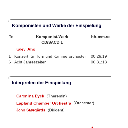
Komponisten und Werke der Einspielung
Tr.
Komponist/Werk
hh:mm:ss
CD/SACD 1
Kalevi
Aho
1
Konzert für Horn und Kammerorchester
00:26:19
6
Acht Jahreszeiten
00:31:13
Interpreten der Einspielung
Caronlina
Eyck
(Theremin)
Lapland Chamber Orchestra
(Orchester)
John
Størgårds
(Dirigent)