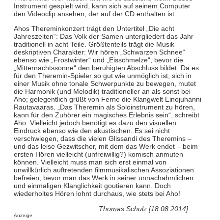
Instrument gespielt wird, kann sich auf seinem Computer
den Videoclip ansehen, der auf der CD enthalten ist.
Ahos Thereminkonzert trägt den Untertitel „Die acht
Jahreszeiten“: Das Volk der Samen untergliedert das Jahr
traditionell in acht Teile. Größtenteils trägt die Musik
deskriptiven Charakter: Wir hören „Schwarzen Schnee“
ebenso wie „Frostwinter“ und „Eisschmelze“, bevor die
„Mitternachtssonne“ den beruhigten Abschluss bildet. Da es
für den Theremin-Spieler so gut wie unmöglich ist, sich in
einer Musik ohne tonale Schwerpunkte zu bewegen, mutet
die Harmonik (und Melodik) traditioneller an als sonst bei
Aho; gelegentlich grüßt von Ferne die Klangwelt Einojuhanni
Rautavaaras. „Das Theremin als Soloinstrument zu hören,
kann für den Zuhörer ein magisches Erlebnis sein“, schreibt
Aho. Vielleicht jedoch benötigt es dazu den visuellen
Eindruck ebenso wie den akustischen. Es sei nicht
verschwiegen, dass die vielen Glissandi des Theremins –
und das leise Gezwitscher, mit dem das Werk endet – beim
ersten Hören vielleicht (unfreiwillig?) komisch anmuten
können. Vielleicht muss man sich erst einmal von
unwillkürlich auftretenden filmmusikalischen Assoziationen
befreien, bevor man das Werk in seiner unnachahmlichen
und einmaligen Klanglichkeit goutieren kann. Doch
wiederholtes Hören lohnt durchaus, wie stets bei Aho!
Thomas Schulz [18.08.2014]
Anzeige