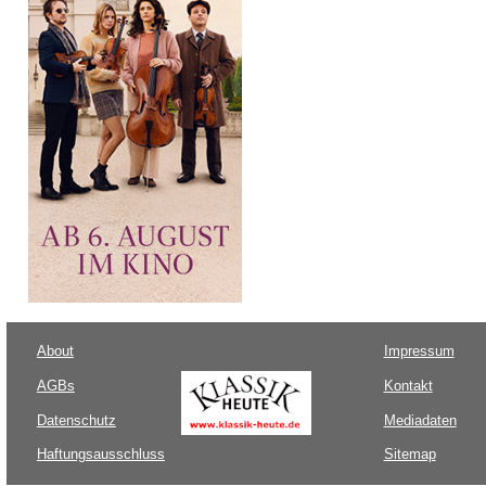
About
Impressum
AGBs
Kontakt
Datenschutz
Mediadaten
Haftungsausschluss
Sitemap