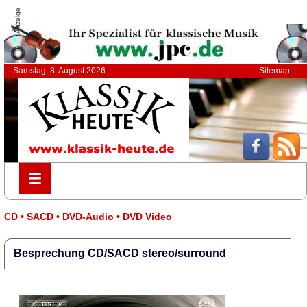
Anzeige
Samstag, 8. August 2026
Sitemap
≡
≡
CD • SACD • DVD-Audio • DVD Video
Besprechung CD/SACD stereo/surround