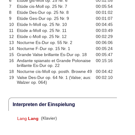
6
Etüde gis-Moll op. 25 Nr. 6
00:02:05
7
Etüde cis-Moll op. 25 Nr. 7
00:05:54
8
Etüde Des-Dur op. 25 Nr. 8
00:01:02
9
Etüde Ges-Dur op. 25 Nr. 9
00:01:07
10
Etüde h-Moll op. 25 Nr. 10
00:04:45
11
Etüde a-Moll op. 25 Nr. 11
00:03:49
12
Etüde c-Moll op. 25 Nr. 12
00:02:29
13
Nocturne Es-Dur op. 55 Nr. 2
00:06:06
14
Nocturne F-Dur op. 15 Nr. 1
00:05:24
15
Grande Valse brillante Es-Dur op. 18
00:05:47
16
Andante spianato et Grande Polonaise
00:15:16
brillante Es-Dur op. 22
18
Nocturne cis-Moll op. posth. Browne 49
00:04:42
19
Valse Des-Dur op. 64 Nr. 1 (Valse; aus:
00:02:10
Walzer op. 064)
Interpreten der Einspielung
Lang
Lang
(Klavier)