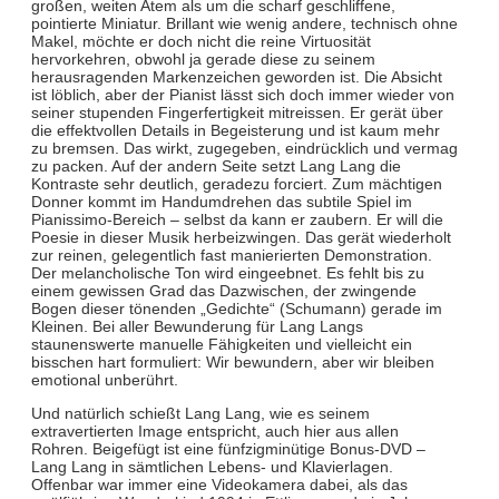
großen, weiten Atem als um die scharf geschliffene,
pointierte Miniatur. Brillant wie wenig andere, technisch ohne
Makel, möchte er doch nicht die reine Virtuosität
hervorkehren, obwohl ja gerade diese zu seinem
herausragenden Markenzeichen geworden ist. Die Absicht
ist löblich, aber der Pianist lässt sich doch immer wieder von
seiner stupenden Fingerfertigkeit mitreissen. Er gerät über
die effektvollen Details in Begeisterung und ist kaum mehr
zu bremsen. Das wirkt, zugegeben, eindrücklich und vermag
zu packen. Auf der andern Seite setzt Lang Lang die
Kontraste sehr deutlich, geradezu forciert. Zum mächtigen
Donner kommt im Handumdrehen das subtile Spiel im
Pianissimo-Bereich – selbst da kann er zaubern. Er will die
Poesie in dieser Musik herbeizwingen. Das gerät wiederholt
zur reinen, gelegentlich fast manierierten Demonstration.
Der melancholische Ton wird eingeebnet. Es fehlt bis zu
einem gewissen Grad das Dazwischen, der zwingende
Bogen dieser tönenden „Gedichte“ (Schumann) gerade im
Kleinen. Bei aller Bewunderung für Lang Langs
staunenswerte manuelle Fähigkeiten und vielleicht ein
bisschen hart formuliert: Wir bewundern, aber wir bleiben
emotional unberührt.
Und natürlich schießt Lang Lang, wie es seinem
extravertierten Image entspricht, auch hier aus allen
Rohren. Beigefügt ist eine fünfzigminütige Bonus-DVD –
Lang Lang in sämtlichen Lebens- und Klavierlagen.
Offenbar war immer eine Videokamera dabei, als das