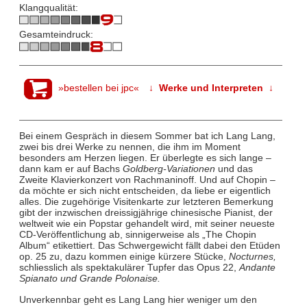
Klangqualität:
Gesamteindruck:
»bestellen bei jpc«
↓ Werke und Interpreten ↓
Bei einem Gespräch in diesem Sommer bat ich Lang Lang,
zwei bis drei Werke zu nennen, die ihm im Moment
besonders am Herzen liegen. Er überlegte es sich lange –
dann kam er auf Bachs
Goldberg-Variationen
und das
Zweite Klavierkonzert von Rachmaninoff. Und auf Chopin –
da möchte er sich nicht entscheiden, da liebe er eigentlich
alles. Die zugehörige Visitenkarte zur letzteren Bemerkung
gibt der inzwischen dreissigjährige chinesische Pianist, der
weltweit wie ein Popstar gehandelt wird, mit seiner neueste
CD-Veröffentlichung ab, sinnigerweise als „The Chopin
Album“ etikettiert. Das Schwergewicht fällt dabei den Etüden
op. 25 zu, dazu kommen einige kürzere Stücke,
Nocturnes,
schliesslich als spektakulärer Tupfer das Opus 22,
Andante
Spianato und Grande Polonaise.
Unverkennbar geht es Lang Lang hier weniger um den