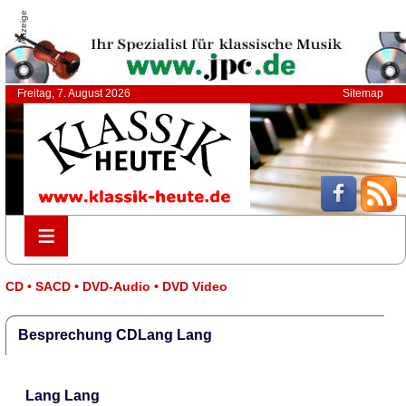
Anzeige
Freitag, 7. August 2026
Sitemap
≡
≡
CD • SACD • DVD-Audio • DVD Video
Besprechung CDLang Lang
Lang Lang