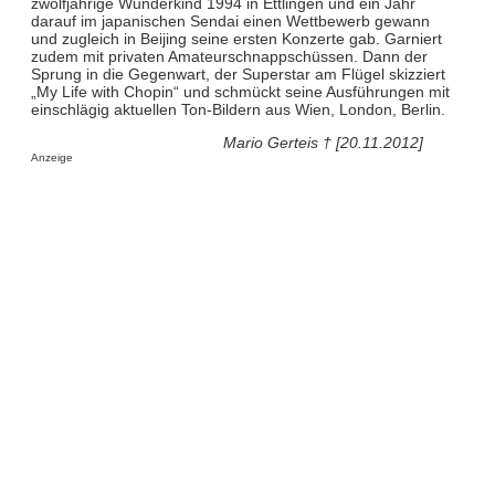
zwölfjährige Wunderkind 1994 in Ettlingen und ein Jahr
darauf im japanischen Sendai einen Wettbewerb gewann
und zugleich in Beijing seine ersten Konzerte gab. Garniert
zudem mit privaten Amateurschnappschüssen. Dann der
Sprung in die Gegenwart, der Superstar am Flügel skizziert
„My Life with Chopin“ und schmückt seine Ausführungen mit
einschlägig aktuellen Ton-Bildern aus Wien, London, Berlin.
Mario Gerteis † [20.11.2012]
Anzeige