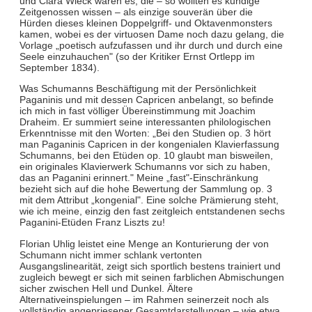
und Clara Wieck waren es, die – so wollten es kundige
Zeitgenossen wissen – als einzige souverän über die
Hürden dieses kleinen Doppelgriff- und Oktavenmonsters
kamen, wobei es der virtuosen Dame noch dazu gelang, die
Vorlage „poetisch aufzufassen und ihr durch und durch eine
Seele einzuhauchen" (so der Kritiker Ernst Ortlepp im
September 1834).
Was Schumanns Beschäftigung mit der Persönlichkeit
Paganinis und mit dessen Capricen anbelangt, so befinde
ich mich in fast völliger Übereinstimmung mit Joachim
Draheim. Er summiert seine interessanten philologischen
Erkenntnisse mit den Worten: „Bei den Studien op. 3 hört
man Paganinis Capricen in der kongenialen Klavierfassung
Schumanns, bei den Etüden op. 10 glaubt man bisweilen,
ein originales Klavierwerk Schumanns vor sich zu haben,
das an Paganini erinnert." Meine „fast"-Einschränkung
bezieht sich auf die hohe Bewertung der Sammlung op. 3
mit dem Attribut „kongenial". Eine solche Prämierung steht,
wie ich meine, einzig den fast zeitgleich entstandenen sechs
Paganini-Etüden Franz Liszts zu!
Florian Uhlig leistet eine Menge an Konturierung der von
Schumann nicht immer schlank vertonten
Ausgangslinearität, zeigt sich sportlich bestens trainiert und
zugleich bewegt er sich mit seinen farblichen Abmischungen
sicher zwischen Hell und Dunkel. Ältere
Alternativeinspielungen – im Rahmen seinerzeit noch als
vollständig angepriesener Gesamtdarstellungen – wie etwa