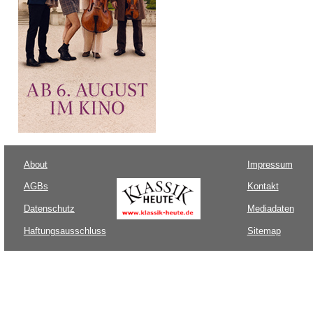
About
Impressum
AGBs
Kontakt
Datenschutz
Mediadaten
Haftungsausschluss
Sitemap