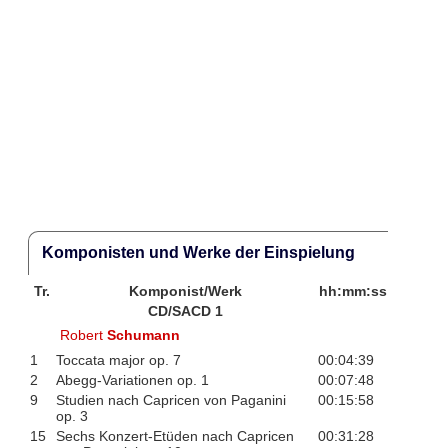
Komponisten und Werke der Einspielung
Tr.
Komponist/Werk
hh:mm:ss
CD/SACD 1
Robert
Schumann
1
Toccata major op. 7
00:04:39
2
Abegg-Variationen op. 1
00:07:48
9
Studien nach Capricen von Paganini
00:15:58
op. 3
15
Sechs Konzert-Etüden nach Capricen
00:31:28