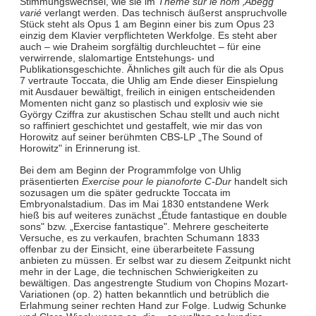
Stimmungswechsel, wie sie im
Thème sur le nom ‚Abegg'
varié
verlangt werden. Das technisch äußerst anspruchvolle
Stück steht als Opus 1 am Beginn einer bis zum Opus 23
einzig dem Klavier verpflichteten Werkfolge. Es steht aber
auch – wie Draheim sorgfältig durchleuchtet – für eine
verwirrende, slalomartige Entstehungs- und
Publikationsgeschichte. Ähnliches gilt auch für die als Opus
7 vertraute Toccata, die Uhlig am Ende dieser Einspielung
mit Ausdauer bewältigt, freilich in einigen entscheidenden
Momenten nicht ganz so plastisch und explosiv wie sie
György Cziffra zur akustischen Schau stellt und auch nicht
so raffiniert geschichtet und gestaffelt, wie mir das von
Horowitz auf seiner berühmten CBS-LP „The Sound of
Horowitz" in Erinnerung ist.
Bei dem am Beginn der Programmfolge von Uhlig
präsentierten
Exercise pour le pianoforte C-Dur
handelt sich
sozusagen um die später gedruckte Toccata im
Embryonalstadium. Das im Mai 1830 entstandene Werk
hieß bis auf weiteres zunächst „Étude fantastique en double
sons" bzw. „Exercise fantastique". Mehrere gescheiterte
Versuche, es zu verkaufen, brachten Schumann 1833
offenbar zu der Einsicht, eine überarbeitete Fassung
anbieten zu müssen. Er selbst war zu diesem Zeitpunkt nicht
mehr in der Lage, die technischen Schwierigkeiten zu
bewältigen. Das angestrengte Studium von Chopins Mozart-
Variationen (op. 2) hatten bekanntlich und betrüblich die
Erlahmung seiner rechten Hand zur Folge. Ludwig Schunke