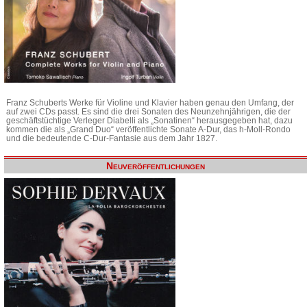
Franz Schuberts Werke für Violine und Klavier haben genau den Umfang, der
auf zwei CDs passt. Es sind die drei Sonaten des Neunzehnjährigen, die der
geschäftstüchtige Verleger Diabelli als „Sonatinen“ herausgegeben hat, dazu
kommen die als „Grand Duo“ veröffentlichte Sonate A-Dur, das h-Moll-Rondo
und die bedeutende C-Dur-Fantasie aus dem Jahr 1827.
Neuveröffentlichungen