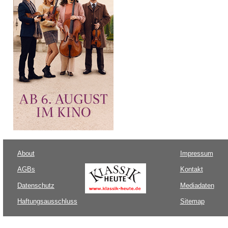
About
Impressum
AGBs
Kontakt
Datenschutz
Mediadaten
Haftungsausschluss
Sitemap