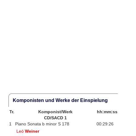
Komponisten und Werke der Einspielung
Tr.
Komponist/Werk
hh:mm:ss
CD/SACD 1
1
Piano Sonata b minor S 178
00:29:26
Leó
Weiner