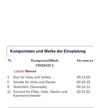
Komponisten und Werke der Einspielung
Tr.
Komponist/Werk
hh:mm:ss
CD/SACD 1
László
Weiner
1
Duo für Viola und Violine
00:13:50
5
Sonate für Viola und Klavier
00:16:25
8
Streichtrio (Serenade)
00:14:12
11
Konzert für Flöte, Viola, Klavier und
00:23:32
Kammerorchester