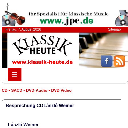
Anzeige
Freitag, 7. August 2026
Sitemap
≡
≡
CD • SACD • DVD-Audio • DVD Video
Besprechung CDLászló Weiner
László Weiner