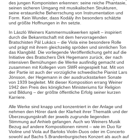
des jungen Komponisten erkennen: seine reiche Phantasie,
seinen sicheren Umgang mit musikalischen Strukturen,
seine erstaunliche Beherrschung von Instrumentation und
Form. Kein Wunder, dass Kodály ihn besonders schätzte
und größte Hoffnungen in ihn setzte.
In László Weiners Kammermusikwerken spielt – inspiriert
durch die Bekanntschaft mit dem hervorragenden
Bratschisten Pál Lukács – die Viola eine besondere Rolle
und prägt mit ihrem gleichzeitig spröden und sinnlichen Ton
das Klangbild. Die vorliegende Veröffentlichung geht auf die
Initiative des Bratschers Dirk Hegemann zurück, der nach
intensiven Bemühungen die Werke ausfindig gemacht und
zusammen mit Kollegen vom SWR eingespielt hat. Mit von
der Partie ist auch der vorzügliche schwedische Pianist Lars
Jönsson, der Hegemann in der ausdrucksstarken Sonate
von 1939 begleitet. Mit dieser Komposition errang Weiner
1942 den Preis des königlichen Ministeriums für Religion
und Bildung – der größte öffentliche Erfolg seiner kurzen
Karriere.
Alle Werke sind knapp und konzentriert in der Anlage und
nehmen den Hörer dank der Klarheit ihrer Thematik und der
Überzeugungskraft der jeweils zugrunde liegenden
Stimmung auf Anhieb gefangen. Auch wo Weiners Musik
Bezug auf andere Kompositionen nimmt – wie im Duo für
Violine und Viola auf Bartoks Violin-Duos oder im Concerto
sowohl auf Bachs 5.Brandenburgisches Konzert als auch auf