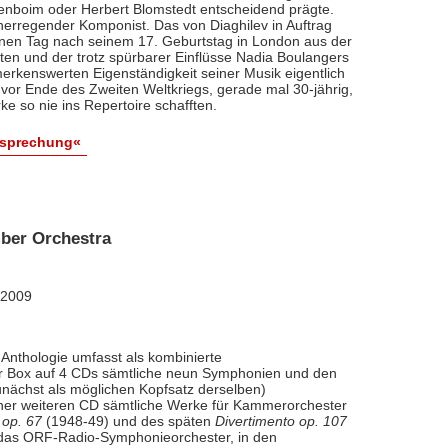
renboim oder Herbert Blomstedt entscheidend prägte.
nerregender Komponist. Das von Diaghilev in Auftrag
inen Tag nach seinem 17. Geburtstag in London aus der
äten und der trotz spürbarer Einflüsse Nadia Boulangers
erkenswerten Eigenständigkeit seiner Musik eigentlich
vor Ende des Zweiten Weltkriegs, gerade mal 30-jährig,
e so nie ins Repertoire schafften.
esprechung«
ber Orchestra
 2009
Anthologie umfasst als kombinierte
ner Box auf 4 CDs sämtliche neun Symphonien und den
nächst als möglichen Kopfsatz derselben)
iner weiteren CD sämtliche Werke für Kammerorchester
 op. 67
(1948-49) und des späten
Divertimento op. 107
l das ORF-Radio-Symphonieorchester, in den