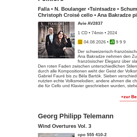
Falla • N. Boulanger •Tsintsadze • Schum
Christoph Croisé cello • Ana Bakradze p
Avie AV2837
1 CD • 74min • 2024
04.08.2026
•
9 9 9
Der schweizerisch-französische
Ana Bakradze nehmen den Zuhö
französischer Eleganz über s
Den roten Faden zwischen unterschiedlichen Stilen 
durch alle Kompositionen weht der Geist der Volk
Gabriel Fauré bis zu Béla Bartók. Sieben verschie
nutzten echte Volksmelodien; andere ahmen die ch
die für Cello und Klavier geschrieben wurden, steh
»zur B
Georg Philipp Telemann
Wind Overtures Vol. 3
cpo 555 410-2