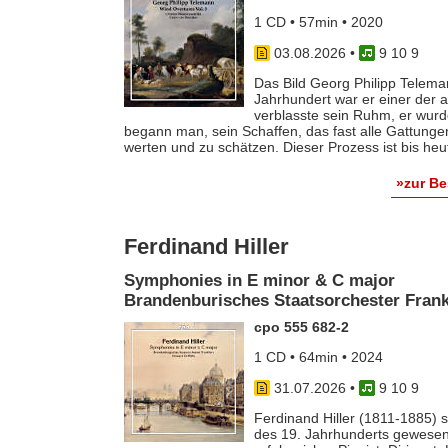
1 CD • 57min • 2020
03.08.2026
•
9 10 9
Das Bild Georg Philipp Telema
Jahrhundert war er einer der
verblasste sein Ruhm, er wurde
begann man, sein Schaffen, das fast alle Gattunge
werten und zu schätzen. Dieser Prozess ist bis he
»zur B
Ferdinand Hiller
Symphonies in E minor & C major
Brandenburisches Staatsorchester Frankf
cpo 555 682-2
1 CD • 64min • 2024
31.07.2026
•
9 10 9
Ferdinand Hiller (1811-1885) s
des 19. Jahrhunderts gewesen 