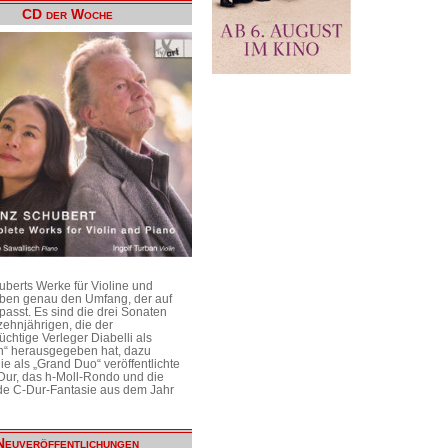
CD der Woche
uberts Werke für Violine und
aben genau den Umfang, der auf
passt. Es sind die drei Sonaten
ehnjährigen, die der
üchtige Verleger Diabelli als
n“ herausgegeben hat, dazu
e als „Grand Duo“ veröffentlichte
Dur, das h-Moll-Rondo und die
e C-Dur-Fantasie aus dem Jahr
Neuveröffentlichungen