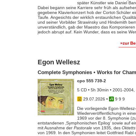
später Künstler wie Daniel Ba
Dabei begann seine Karriere sehr früh als aufsehe
gegebene Klavierkonzert hob der Cortot-Schüler e
Taufe. Angesichts der wirklich erstaunlichen Qualit
und seiner Vorbilder Strawinsky und Hindemith bem
unverständlich, gab der Maestro das Komponieren 
jedoch abrupt auf. Kein Wunder, dass es seine Werk
»zur B
Egon Wellesz
Complete Symphonies • Works for Cham
cpo 555 739-2
5 CD • 5h 30min • 2001-2004,
29.07.2026
•
9 9 9
Die vorliegende Egon-Wellesz-
Wiederveröffentlichung in ei
1969 vor der 8. Symphonie (zu
entstandenen ‚Symphonischen Epilog‘ sowie auf e
mit Ausnahme der
Pastorale
von 1935, des
Oktetts
von 1969. In den Symphonien leitet Gottfried Rab