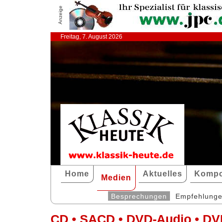
Anzeige
Freitag, 7. August 2026
Home
Aktuelles
Kompo
Medien
Besprechungen
Empfehlung
CD • SACD • DVD-Audio • DV