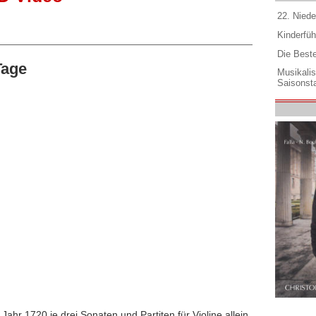
22. Niede
Kinderfüh
Die Best
Tage
Musikali
Saisonsta
ahr 1720 je drei Sonaten und Partiten für Violine allein