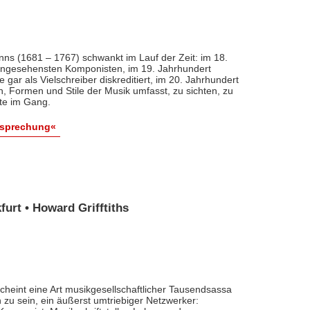
nns (1681 – 1767) schwankt im Lauf der Zeit: im 18.
 angesehensten Komponisten, im 19. Jahrhundert
 gar als Vielschreiber diskreditiert, im 20. Jahrhundert
n, Formen und Stile der Musik umfasst, zu sichten, zu
ute im Gang.
esprechung«
urt • Howard Grifftiths
cheint eine Art musikgesellschaftlicher Tausendsassa
zu sein, ein äußerst umtriebiger Netzwerker: