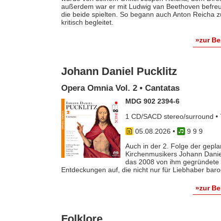
außerdem war er mit Ludwig van Beethoven befreun
die beide spielten. So begann auch Anton Reicha
kritisch begleitet.
»zur B
Johann Daniel Pucklitz
Opera Omnia Vol. 2 • Cantatas
MDG 902 2394-6
1 CD/SACD stereo/surround • 
05.08.2026
•
9 9 9
Auch in der 2. Folge der gep
Kirchenmusikers Johann Danie
das 2008 von ihm gegründete 
Entdeckungen auf, die nicht nur für Liebhaber baro
»zur B
Folklore