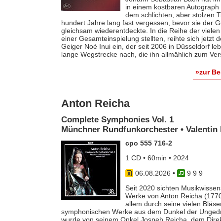
in einem kostbaren Autograph f
dem schlichten, aber stolzen T
hundert Jahre lang fast vergessen, bevor sie der
gleichsam wiederentdeckte. In die Reihe der vielen
einer Gesamteinspielung stellten, reihte sich jetzt
Geiger Noé Inui ein, der seit 2006 in Düsseldorf le
lange Wegstrecke nach, die ihn allmählich zum Ver
»zur B
Anton Reicha
Complete Symphonies Vol. 1
Münchner Rundfunkorchester • Valentin 
cpo 555 716-2
1 CD • 60min • 2024
06.08.2026
•
9 9 9
Seit 2020 sichten Musikwissens
Werke von Anton Reicha (1770-
allem durch seine vielen Bläse
symphonischen Werke aus dem Dunkel der Ungedruc
wurde von seinem Onkel Jospeh Reicha, dem Direkto