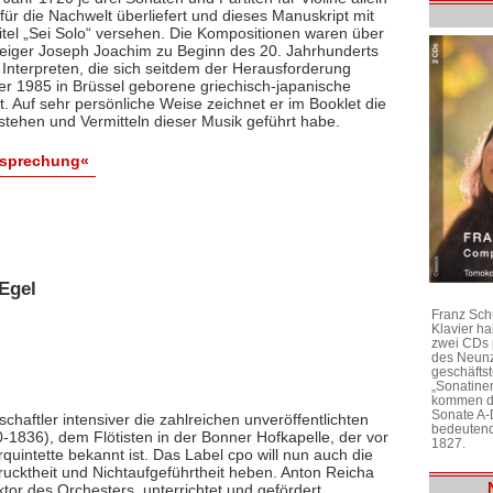
ür die Nachwelt überliefert und dieses Manuskript mit
itel „Sei Solo“ versehen. Die Kompositionen waren über
 Geiger Joseph Joachim zu Beginn des 20. Jahrhunderts
 Interpreten, die sich seitdem der Herausforderung
 der 1985 in Brüssel geborene griechisch-japanische
bt. Auf sehr persönliche Weise zeichnet er im Booklet die
stehen und Vermitteln dieser Musik geführt habe.
esprechung«
Egel
Franz Sch
Klavier h
zwei CDs 
des Neunz
geschäftst
„Sonatine
kommen di
Sonate A-
chaftler intensiver die zahlreichen unveröffentlichten
bedeutend
1836), dem Flötisten in der Bonner Hofkapelle, der vor
1827.
rquintette bekannt ist. Das Label cpo will nun auch die
ktheit und Nichtaufgeführtheit heben. Anton Reicha
r des Orchesters, unterrichtet und gefördert,