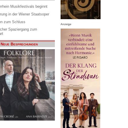
rrhein Musikfestivals beginnt
rung in der Wiener Staatsoper
en zum Schluss
Anzeige
scher Spaziergang zum
rt
Neue Besprechungen