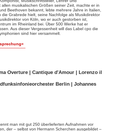
, Komponist, Musikschriftsteller, Lehrer und
t allen musikalischen Größen seiner Zeit, machte er in
 und Beethoven bekannt, lebte mehrere Jahre in Italien,
die Grabrede hielt, seine Nachfolge als Musikdirektor
usikdirektor von Köln, wo er auch gestorben ist,
entrum im Rheinland bei. Über 500 Werke hat er
sen. Aus dieser Vergessenheit will das Label cpo die
ymphonien sind hier versammelt.
esprechung«
ma Overture | Cantique d'Amour | Lorenzo il
dfunksinfonieorchester Berlin | Johannes
ennt man mit gut 250 überlieferten Aufnahmen vor
nten, der – selbst von Hermann Scherchen ausgebildet –