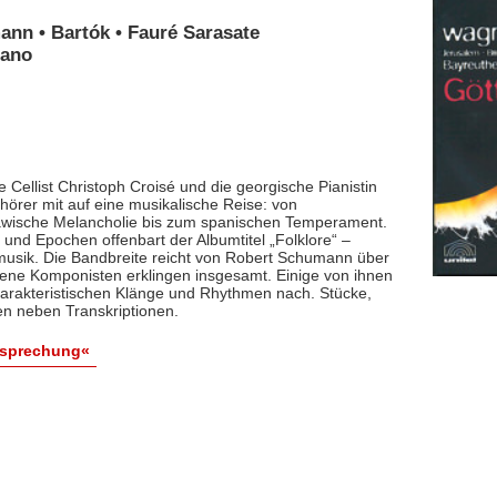
ann • Bartók • Fauré Sarasate
iano
 Cellist Christoph Croisé und die georgische Pianistin
rer mit auf eine musikalische Reise: von
lawische Melancholie bis zum spanischen Temperament.
und Epochen offenbart der Albumtitel „Folklore“ –
smusik. Die Bandbreite reicht von Robert Schumann über
dene Komponisten erklingen insgesamt. Einige von ihnen
arakteristischen Klänge und Rhythmen nach. Stücke,
en neben Transkriptionen.
esprechung«