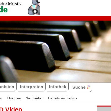
nisten
Interpreten
Infothek
Suche
en
Themen
Neuheiten
Labels im Fokus
D Video