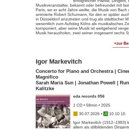
erfolgreicher Pianist, Dirigent
Musikveranstalter, bekannt oder befreundet mit fas
Paris, wo er acht Jahre weilte, die Musik von Bach
animierte Robert Schumann, für den er später auch 
in Düsseldorf anzutreten und trug als städtischer M
wesentlich zum Aufstieg Kölns als musikalisches Z
komponiert, aber seine Musik ist weitgehend verges
Musik herausholen, zwei seiner insgesamt sechs S
»zur B
Igor Markevitch
Concerto for Piano and Orchestra | Cine
Magnifico
Sarah Maria Sun | Jonathan Powell | Run
Kalitzke
eda records 056
1 CD • 58min • 2025
30.07.2026
•
10 10 10
Igor Markevitch (1912–1983) k
allem als stilbildenden Dirige