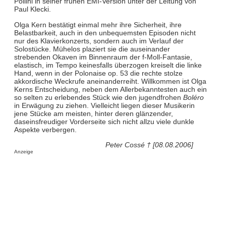
Pollini in seiner frühen EMI-Version unter der Leitung von
Paul Klecki.
Olga Kern bestätigt einmal mehr ihre Sicherheit, ihre
Belastbarkeit, auch in den unbequemsten Episoden nicht
nur des Klavierkonzerts, sondern auch im Verlauf der
Solostücke. Mühelos plaziert sie die auseinander
strebenden Okaven im Binnenraum der f-Moll-Fantasie,
elastisch, im Tempo keinesfalls überzogen kreiselt die linke
Hand, wenn in der Polonaise op. 53 die rechte stolze
akkordische Weckrufe aneinanderreiht. Willkommen ist Olga
Kerns Entscheidung, neben dem Allerbekanntesten auch ein
so selten zu erlebendes Stück wie den jugendfrohen
Boléro
in Erwägung zu ziehen. Vielleicht liegen dieser Musikerin
jene Stücke am meisten, hinter deren glänzender,
daseinsfreudiger Vorderseite sich nicht allzu viele dunkle
Aspekte verbergen.
Peter Cossé † [08.08.2006]
Anzeige