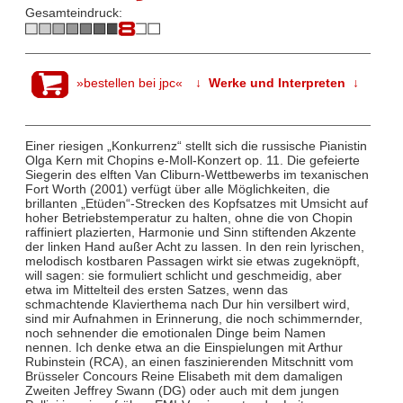
Gesamteindruck:
»bestellen bei jpc«
↓ Werke und Interpreten ↓
Einer riesigen „Konkurrenz“ stellt sich die russische Pianistin
Olga Kern mit Chopins e-Moll-Konzert op. 11. Die gefeierte
Siegerin des elften Van Cliburn-Wettbewerbs im texanischen
Fort Worth (2001) verfügt über alle Möglichkeiten, die
brillanten „Etüden“-Strecken des Kopfsatzes mit Umsicht auf
hoher Betriebstemperatur zu halten, ohne die von Chopin
raffiniert plazierten, Harmonie und Sinn stiftenden Akzente
der linken Hand außer Acht zu lassen. In den rein lyrischen,
melodisch kostbaren Passagen wirkt sie etwas zugeknöpft,
will sagen: sie formuliert schlicht und geschmeidig, aber
etwa im Mittelteil des ersten Satzes, wenn das
schmachtende Klavierthema nach Dur hin versilbert wird,
sind mir Aufnahmen in Erinnerung, die noch schimmernder,
noch sehnender die emotionalen Dinge beim Namen
nennen. Ich denke etwa an die Einspielungen mit Arthur
Rubinstein (RCA), an einen faszinierenden Mitschnitt vom
Brüsseler Concours Reine Elisabeth mit dem damaligen
Zweiten Jeffrey Swann (DG) oder auch mit dem jungen