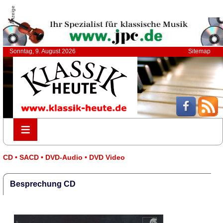
Anzeige
Sonntag, 9. August 2026
Sitemap
≡
≡
CD • SACD • DVD-Audio • DVD Video
Besprechung CD