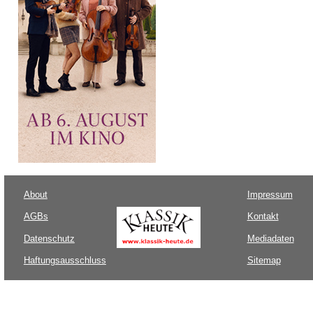
About
Impressum
AGBs
Kontakt
Datenschutz
Mediadaten
Haftungsausschluss
Sitemap