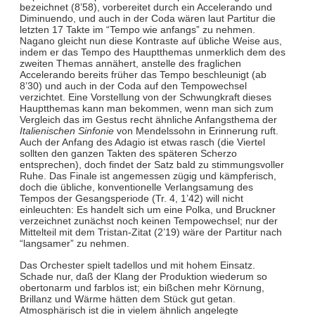
bezeichnet (8’58), vorbereitet durch ein Accelerando und
Diminuendo, und auch in der Coda wären laut Partitur die
letzten 17 Takte im “Tempo wie anfangs” zu nehmen.
Nagano gleicht nun diese Kontraste auf übliche Weise aus,
indem er das Tempo des Hauptthemas unmerklich dem des
zweiten Themas annähert, anstelle des fraglichen
Accelerando bereits früher das Tempo beschleunigt (ab
8’30) und auch in der Coda auf den Tempowechsel
verzichtet. Eine Vorstellung von der Schwungkraft dieses
Hauptthemas kann man bekommen, wenn man sich zum
Vergleich das im Gestus recht ähnliche Anfangsthema der
Italienischen Sinfonie
von Mendelssohn in Erinnerung ruft.
Auch der Anfang des Adagio ist etwas rasch (die Viertel
sollten den ganzen Takten des späteren Scherzo
entsprechen), doch findet der Satz bald zu stimmungsvoller
Ruhe. Das Finale ist angemessen zügig und kämpferisch,
doch die übliche, konventionelle Verlangsamung des
Tempos der Gesangsperiode (Tr. 4, 1’42) will nicht
einleuchten: Es handelt sich um eine Polka, und Bruckner
verzeichnet zunächst noch keinen Tempowechsel; nur der
Mittelteil mit dem Tristan-Zitat (2’19) wäre der Partitur nach
“langsamer” zu nehmen.
Das Orchester spielt tadellos und mit hohem Einsatz.
Schade nur, daß der Klang der Produktion wiederum so
obertonarm und farblos ist; ein bißchen mehr Körnung,
Brillanz und Wärme hätten dem Stück gut getan.
Atmosphärisch ist die in vielem ähnlich angelegte