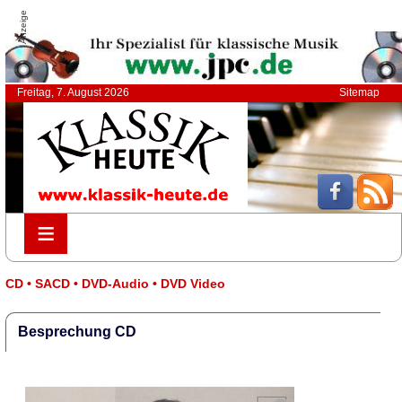
Anzeige
Freitag, 7. August 2026
Sitemap
≡
≡
CD • SACD • DVD-Audio • DVD Video
Besprechung CD