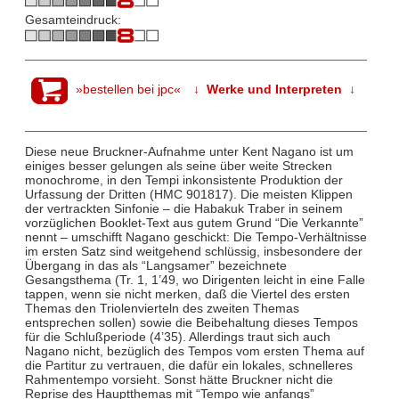
Gesamteindruck:
»bestellen bei jpc«
↓ Werke und Interpreten ↓
Diese neue Bruckner-Aufnahme unter Kent Nagano ist um
einiges besser gelungen als seine über weite Strecken
monochrome, in den Tempi inkonsistente Produktion der
Urfassung der Dritten (HMC 901817). Die meisten Klippen
der vertrackten Sinfonie – die Habakuk Traber in seinem
vorzüglichen Booklet-Text aus gutem Grund “Die Verkannte”
nennt – umschifft Nagano geschickt: Die Tempo-Verhältnisse
im ersten Satz sind weitgehend schlüssig, insbesondere der
Übergang in das als “Langsamer” bezeichnete
Gesangsthema (Tr. 1, 1’49, wo Dirigenten leicht in eine Falle
tappen, wenn sie nicht merken, daß die Viertel des ersten
Themas den Triolenvierteln des zweiten Themas
entsprechen sollen) sowie die Beibehaltung dieses Tempos
für die Schlußperiode (4’35). Allerdings traut sich auch
Nagano nicht, bezüglich des Tempos vom ersten Thema auf
die Partitur zu vertrauen, die dafür ein lokales, schnelleres
Rahmentempo vorsieht. Sonst hätte Bruckner nicht die
Reprise des Hauptthemas mit “Tempo wie anfangs”