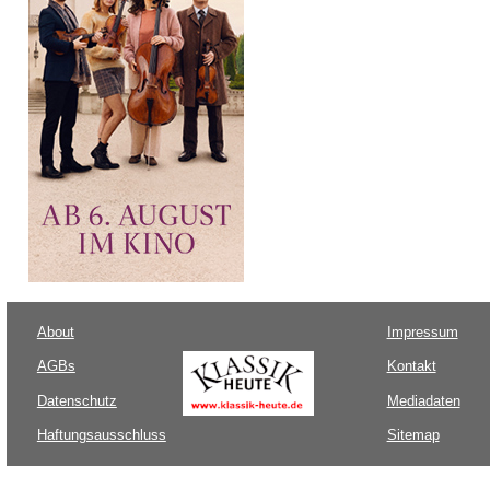
About
Impressum
AGBs
Kontakt
Datenschutz
Mediadaten
Haftungsausschluss
Sitemap