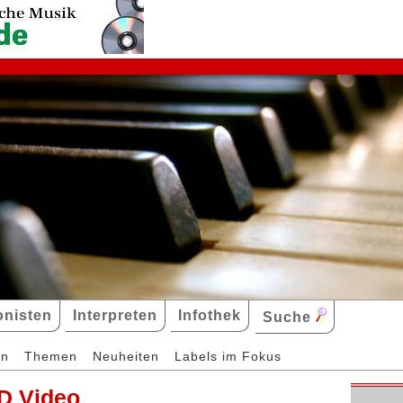
nisten
Interpreten
Infothek
Suche
en
Themen
Neuheiten
Labels im Fokus
D Video