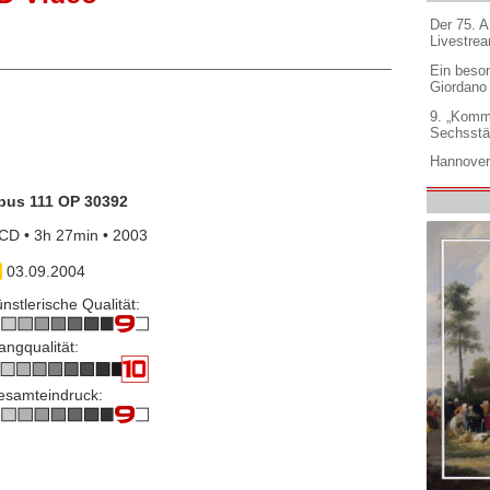
Der 75. 
Livestre
Ein beso
Giordano
9. „Komm
Sechsstä
Hannover
pus 111 OP 30392
CD • 3h 27min • 2003
03.09.2004
nstlerische Qualität:
angqualität:
esamteindruck: