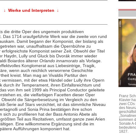
↓ Werke und Interpreten ↓
its die dritte Oper des ungemein produktiven
t. Das 1714 uraufgeführte Werk war die zweite von rund
erauskam. Damit begann der Komponist, der bislang als
rgetreten war, unaufhaltsam die Opernbühne zu
 erfolgreichste Komponist seiner Zeit. Obwohl der Titel
ber Haydn, Lully und Gluck bis Dvorák immer wieder
aldi Boiardos älterer
Orlando innamorato
als Vorlage.
 effektvolles Konglomerat aus Liebesintrige, Tragik,
äre, wenn auch reichlich verworrene Geschichte
rtheit kreist. Man mag an Vivaldis Partitur den
t vermissen, mit der etwa Händel oder Lully ihre Opern
k durch ihr Temperament, ihren Einfallsreichtum und
as von ihm seit 1999 als Principal Conductor geleitete
stehen es, die vielfarbigen Facetten dieser Oper
Franz Sch
n. Obwohl die Sängerbesetzung im Vergleich zu den
Klavier h
zwei CDs 
-Serie auf Stars verzichtet, ist das stimmliche Niveau
des Neunz
tagnolli und Sonia Prina bestätigen ihre schon
geschäftst
sich zu profilieren hat der Bass Antonio Abete als
„Sonatine
 größten Teil aus Rezitativen, umfasst ganze zwei Arien
kommen di
ältigen. Eine willkommene Ergänzung sind die im
Sonate A-
bedeutend
 spätere Aufführungen komponiert hat.
1827.