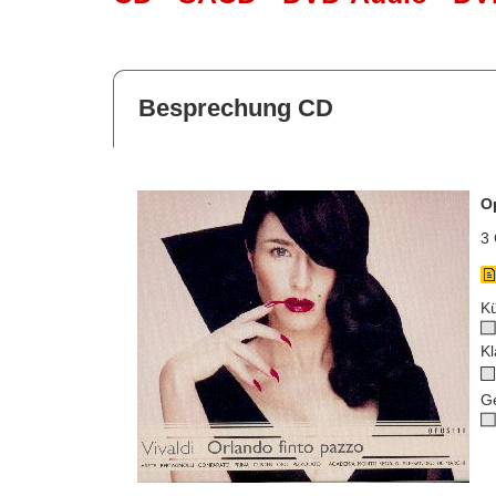
Besprechung CD
O
3 
Kü
Kl
G