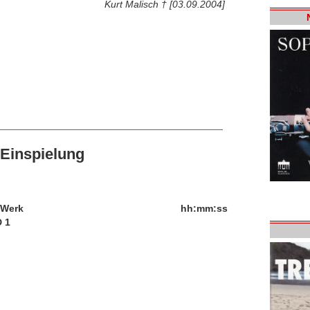
Kurt Malisch † [03.09.2004]
Einspielung
/Werk
hh:mm:ss
 1