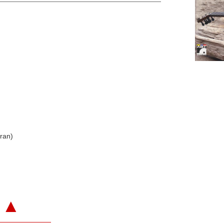
ran)
▲