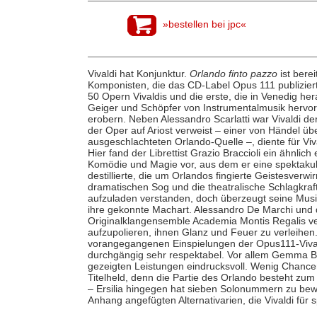
»bestellen bei jpc«
Vivaldi hat Konjunktur.
Orlando finto pazzo
ist bere
Komponisten, die das CD-Label Opus 111 publizier
50 Opern Vivaldis und die erste, die in Venedig h
Geiger und Schöpfer von Instrumentalmusik hervo
erobern. Neben Alessandro Scarlatti war Vivaldi der
der Oper auf Ariost verweist – einer von Händel ü
ausgeschlachteten Orlando-Quelle –, diente für Viv
Hier fand der Librettist Grazio Braccioli ein ähnlich
Komödie und Magie vor, aus dem er eine spektakul
destillierte, die um Orlandos fingierte Geistesverwir
dramatischen Sog und die theatralische Schlagkraf
aufzuladen verstanden, doch überzeugt seine Musi
ihre gekonnte Machart. Alessandro De Marchi und d
Originalklangensemble Academia Montis Regalis ver
aufzupolieren, ihnen Glanz und Feuer zu verleihe
vorangegangenen Einspielungen der Opus111-Vivaldi
durchgängig sehr respektabel. Vor allem Gemma Ber
gezeigten Leistungen eindrucksvoll. Wenig Chancen 
Titelheld, denn die Partie des Orlando besteht zum
– Ersilia hingegen hat sieben Solonummern zu bew
Anhang angefügten Alternativarien, die Vivaldi für