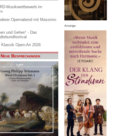
ARD-Musikwettbewerb im
am
nderer Opernabend mit Massimo
Anzeige
en und Gehen“ - Das
dtebundfestival
 Klassik Open-Air 2026
Neue Besprechungen