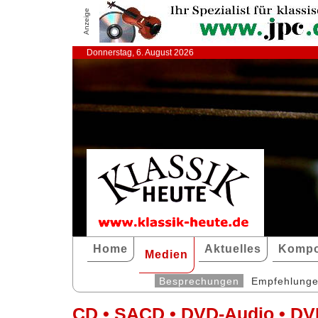
Anzeige
Donnerstag, 6. August 2026
Home
Aktuelles
Kompo
Medien
Besprechungen
Empfehlung
CD • SACD • DVD-Audio • DV