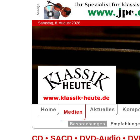
Anzeige
Samstag, 8. August 2026
Home
Aktuelles
Kompo
Medien
Besprechungen
Empfehlung
CD • SACD • DVD-Audio • DV