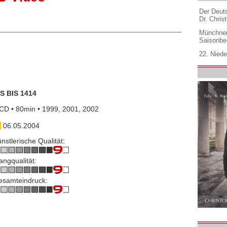
Der Deuts
Dr. Christ
Münchner
Saisonbe
22. Niede
IS BIS 1414
CD • 80min • 1999, 2001, 2002
06.05.2004
nstlerische Qualität:
angqualität:
esamteindruck: