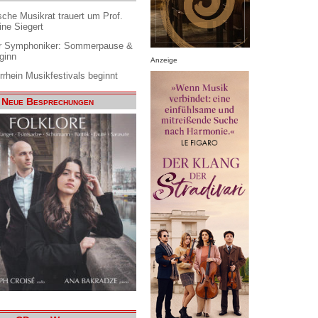
che Musikrat trauert um Prof.
ine Siegert
 Symphoniker: Sommerpause &
ginn
Anzeige
rrhein Musikfestivals beginnt
Neue Besprechungen