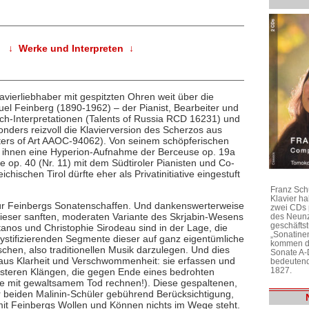
↓ Werke und Interpreten ↓
avierliebhaber mit gespitzten Ohren weit über die
el Feinberg (1890-1962) – der Pianist, Bearbeiter und
ch-Interpretationen (Talents of Russia RCD 16231) und
nders reizvoll die Klavierversion des Scherzos aus
ers of Art AAOC-94062). Von seinem schöpferischen
r ihnen eine Hyperion-Aufnahme der Berceuse op. 19a
op. 40 (Nr. 11) mit dem Südtiroler Pianisten und Co-
hischen Tirol dürfte eher als Privatinitiative eingestuft
Franz Sch
Klavier h
 für Feinbergs Sonatenschaffen. Und dankenswerterweise
zwei CDs 
 dieser sanften, moderaten Variante des Skrjabin-Wesens
des Neunz
geschäftst
nos und Christophie Sirodeau sind in der Lage, die
„Sonatine
 mystifizierenden Segmente dieser auf ganz eigentümliche
kommen di
hen, also traditionellen Musik darzulegen. Und dies
Sonate A-
 aus Klarheit und Verschwommenheit: sie erfassen und
bedeutend
1827.
üsteren Klängen, die gegen Ende eines bedrohten
 mit gewaltsamem Tod rechnen!). Diese gespaltenen,
 beiden Malinin-Schüler gebührend Berücksichtigung,
mit Feinbergs Wollen und Können nichts im Wege steht.