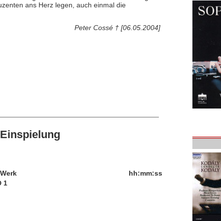
zenten ans Herz legen, auch einmal die
Peter Cossé † [06.05.2004]
Einspielung
/Werk
hh:mm:ss
 1