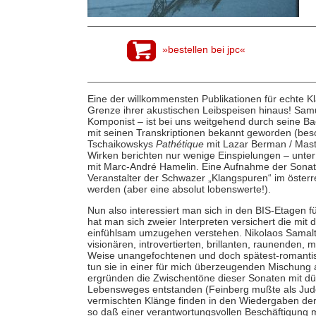
»bestellen bei jpc«
Eine der willkommensten Publikationen für echte Kl
Grenze ihrer akustischen Leibspeisen hinaus! Samu
Komponist – ist bei uns weitgehend durch seine Ba
mit seinen Transkriptionen bekannt geworden (beso
Tschaikowskys
Pathétique
mit Lazar Berman / Mast
Wirken berichten nur wenige Einspielungen – unte
mit Marc-André Hamelin. Eine Aufnahme der Sonate 
Veranstalter der Schwazer „Klangspuren“ im österreic
werden (aber eine absolut lobenswerte!).
Nun also interessiert man sich in den BIS-Etagen
hat man sich zweier Interpreten versichert die mit
einfühlsam umzugehen verstehen. Nikolaos Samalta
visionären, introvertierten, brillanten, raunenden,
Weise unangefochtenen und doch spätest-romantisc
tun sie in einer für mich überzeugenden Mischung
ergründen die Zwischentöne dieser Sonaten mit d
Lebensweges entstanden (Feinberg mußte als Jude
vermischten Klänge finden in den Wiedergaben der
so daß einer verantwortungsvollen Beschäftigung 