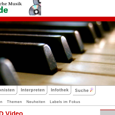
nisten
Interpreten
Infothek
Suche
en
Themen
Neuheiten
Labels im Fokus
D Video