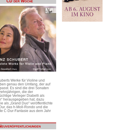
CD der Woche
uberts Werke für Violine und
aben genau den Umfang, der auf
passt. Es sind die drei Sonaten
ehnjährigen, die der
üchtige Verleger Diabelli als
n“ herausgegeben hat, dazu
e als „Grand Duo“ veröffentlichte
Dur, das h-Moll-Rondo und die
e C-Dur-Fantasie aus dem Jahr
Neuveröffentlichungen