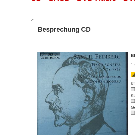
Besprechung CD
B
1 
Kü
Kl
G