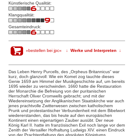
Künstlerische Qualität:
Klangqualität:
Gesamteindruck:
»bestellen bei jpc«
↓ Werke und Interpreten ↓
Das Leben Henry Purcells, des „Orpheus Britannicus“ war
kurz, doch glanzvoll: Wie ein Komet zog tauchte dieses
Genie 1659 am Himmel der Musikgeschichte auf, um bereits
1695 wieder zu verschwinden. 1660 hatte die Restauration
der Monarchie die Befreiung von der puritanischen
Herrschaft Oliver Cromwells gebracht; und mit der
Wiedereinsetzung der Anglikanischen Staatskirche war auch
jenes prachtvolle Zwitterwesen zwischen katholischem
Prunk und protestantischer Verbundenheit mit dem Bibelwort
wiedererstanden, das bis heute auf den europäischen
Kontinent einen eigenartigen Zauber ausübt. Der neue
König Karl II. hatte im französischen Exil noch lange vor dem
Zenith der Versailler Hofhaltung Ludwigs XIV. einen Eindruck
von der Prachtentfaltung des absoluten Königtums