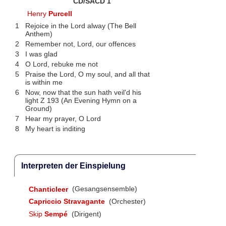
CD/SACD 1
Henry
Purcell
1
Rejoice in the Lord alway (The Bell
Anthem)
2
Remember not, Lord, our offences
3
I was glad
4
O Lord, rebuke me not
5
Praise the Lord, O my soul, and all that
is within me
6
Now, now that the sun hath veil'd his
light Z 193 (An Evening Hymn on a
Ground)
7
Hear my prayer, O Lord
8
My heart is inditing
Interpreten der Einspielung
Chanticleer
(Gesangsensemble)
Capriccio Stravagante
(Orchester)
Skip
Sempé
(Dirigent)