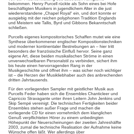
bekommen. Henry Purcell rückte als Sohn eines bei Hofe
beschäftigten Musikers in jugendlichem Alter in die just
wiedererstandene „Chapel Royal“ ein, und dort konnte er
ausgiebig mit der reichen polyphonen Tradition Englands
und Meistern wie Tallis, Byrd und Gibbons Bekanntschaft
schließen.
Purcells eigenes kompositorisches Schaffen mutet wie eine
Synthese überkommener englischer Kompositionstechniken
und moderner kontinentaler Bestrebungen an – hier tritt
besonders der französische Einfluß hervor. Seine ganz
eigene Art, diese beiden musikalischen Ströme in einen
unverwechselbaren Personalstil zu verbinden, sichert ihm
bis heute einen hervorragenden Rang in der
Musikgeschichte und öffnet ihm – was sicher noch wichtiger
ist – die Herzen der Musikliebhaber auch des anbrechenden
dritten Jahrtausends.
Für den vorliegenden Sampler mit geistlicher Musik aus
Purcells Feder haben sich die Ensembles Chanticleer und
Capriccio Stravagante unter ihren Leitern John Jenkins und
Skip Sempé vereinigt. Die technischen Fertigkeiten beider
Ensembles stehen außer Frage und machen die
vorliegende CD für einen vornehmlich dem klanglichen
Genuß verpflichteten Hörer zu einem unbedingten
Höhepunkt der Neuerscheinungen der zweiten Jahreshälfte
2003, zumal die technische Realisation der Aufnahme keine
Wünsche offen läßt. Wer allerdings über