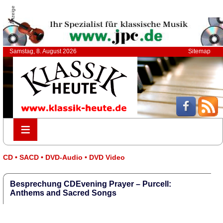
Anzeige
Samstag, 8. August 2026
Sitemap
≡
≡
CD • SACD • DVD-Audio • DVD Video
Besprechung CDEvening Prayer – Purcell:
Anthems and Sacred Songs