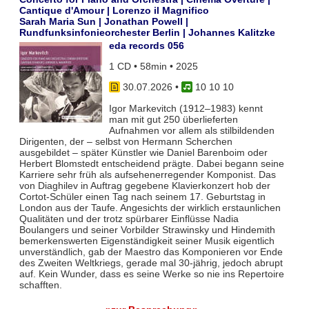
Cantique d'Amour | Lorenzo il Magnifico
Sarah Maria Sun | Jonathan Powell |
Rundfunksinfonieorchester Berlin | Johannes Kalitzke
eda records 056
1 CD • 58min • 2025
30.07.2026
•
10 10 10
Igor Markevitch (1912–1983) kennt
man mit gut 250 überlieferten
Aufnahmen vor allem als stilbildenden
Dirigenten, der – selbst von Hermann Scherchen
ausgebildet – später Künstler wie Daniel Barenboim oder
Herbert Blomstedt entscheidend prägte. Dabei begann seine
Karriere sehr früh als aufsehenerregender Komponist. Das
von Diaghilev in Auftrag gegebene Klavierkonzert hob der
Cortot-Schüler einen Tag nach seinem 17. Geburtstag in
London aus der Taufe. Angesichts der wirklich erstaunlichen
Qualitäten und der trotz spürbarer Einflüsse Nadia
Boulangers und seiner Vorbilder Strawinsky und Hindemith
bemerkenswerten Eigenständigkeit seiner Musik eigentlich
unverständlich, gab der Maestro das Komponieren vor Ende
des Zweiten Weltkriegs, gerade mal 30-jährig, jedoch abrupt
auf. Kein Wunder, dass es seine Werke so nie ins Repertoire
schafften.