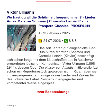
Viktor Ullmann
Wo hast du all die Schönheit hergenommen? - Lieder
Aurea Marston Soprano | Conrnelia Lenzin Piano
Prospero Classical PROSP0144
1 CD • 40min • 2025
24.07.2026
•
8 8 8
Das seit Jahren gut eingespielte Lied-
Duo Aurea Marston (Sopran) und
Cornelia Lenzin (Klavier) beschäftigt
sich schon lange mit dem Liedschaffen des in Auschwitz
ermordeten jüdischen Komponisten Viktor Ullmann (1898-
1944), dessen Oper
Der Kaiser von Atlantis
mittlerweile fast
schon ein Repertoirestück geworden ist. In Riga haben sie
im vergangenen Jahr einige seiner Lieder und Zyklen für
das Schweizer Label Prospero in engagierter und
kompetenter Weise eingespielt.
»zur Besprechung«
Anzeige