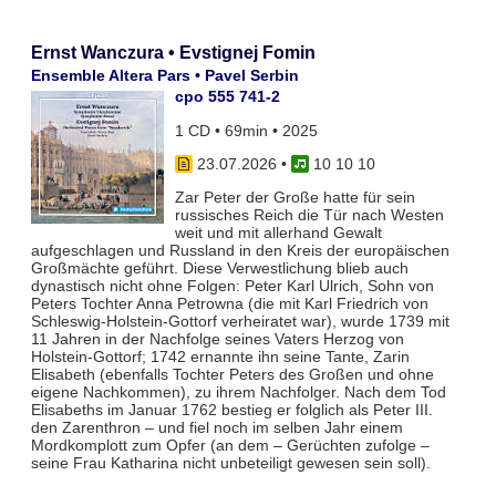
Ernst Wanczura • Evstignej Fomin
Ensemble Altera Pars • Pavel Serbin
cpo 555 741-2
1 CD • 69min • 2025
23.07.2026
•
10 10 10
Zar Peter der Große hatte für sein
russisches Reich die Tür nach Westen
weit und mit allerhand Gewalt
aufgeschlagen und Russland in den Kreis der europäischen
Großmächte geführt. Diese Verwestlichung blieb auch
dynastisch nicht ohne Folgen: Peter Karl Ulrich, Sohn von
Peters Tochter Anna Petrowna (die mit Karl Friedrich von
Schleswig-Holstein-Gottorf verheiratet war), wurde 1739 mit
11 Jahren in der Nachfolge seines Vaters Herzog von
Holstein-Gottorf; 1742 ernannte ihn seine Tante, Zarin
Elisabeth (ebenfalls Tochter Peters des Großen und ohne
eigene Nachkommen), zu ihrem Nachfolger. Nach dem Tod
Elisabeths im Januar 1762 bestieg er folglich als Peter III.
den Zarenthron – und fiel noch im selben Jahr einem
Mordkomplott zum Opfer (an dem – Gerüchten zufolge –
seine Frau Katharina nicht unbeteiligt gewesen sein soll).