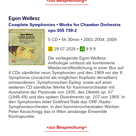
»zur Besprechung«
Egon Wellesz
Complete Symphonies • Works for Chamber Orchestra
cpo 555 739-2
5 CD • 5h 30min • 2001-2004, 2009
29.07.2026
•
9 9 9
Die vorliegende Egon-Wellesz-
Anthologie umfasst als kombinierte
Wiederveröffentlichung in einer Box auf
4 CDs sämtliche neun Symphonien und den 1969 vor der 8.
Symphonie (zunächst als möglichen Kopfsatz derselben)
entstandenen ‚Symphonischen Epilog‘ sowie auf einer
weiteren CD sämtliche Werke für Kammerorchester mit
Ausnahme der
Pastorale
von 1935, des
Oktetts op. 67
(1948-49) und des späten
Divertimento op. 107
von 1969. In
den Symphonien leitet Gottfried Rabl das ORF-Radio-
Symphonieorchester, in den kammerorchestralen Werken
Peter Keuschnigg das in Wien ansässige Ensemble
Kontrapunkte.
»zur Besprechung«