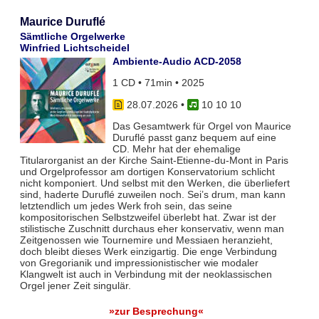
Maurice Duruflé
Sämtliche Orgelwerke
Winfried Lichtscheidel
Ambiente-Audio ACD-2058
1 CD • 71min • 2025
28.07.2026
•
10 10 10
Das Gesamtwerk für Orgel von Maurice
Duruflé passt ganz bequem auf eine
CD. Mehr hat der ehemalige
Titularorganist an der Kirche Saint-Etienne-du-Mont in Paris
und Orgelprofessor am dortigen Konservatorium schlicht
nicht komponiert. Und selbst mit den Werken, die überliefert
sind, haderte Duruflé zuweilen noch. Sei’s drum, man kann
letztendlich um jedes Werk froh sein, das seine
kompositorischen Selbstzweifel überlebt hat. Zwar ist der
stilistische Zuschnitt durchaus eher konservativ, wenn man
Zeitgenossen wie Tournemire und Messiaen heranzieht,
doch bleibt dieses Werk einzigartig. Die enge Verbindung
von Gregorianik und impressionistischer wie modaler
Klangwelt ist auch in Verbindung mit der neoklassischen
Orgel jener Zeit singulär.
»zur Besprechung«