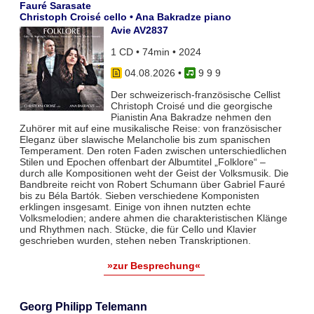
Fauré Sarasate
Christoph Croisé cello • Ana Bakradze piano
Avie AV2837
1 CD • 74min • 2024
04.08.2026
•
9 9 9
Der schweizerisch-französische Cellist
Christoph Croisé und die georgische
Pianistin Ana Bakradze nehmen den
Zuhörer mit auf eine musikalische Reise: von französischer
Eleganz über slawische Melancholie bis zum spanischen
Temperament. Den roten Faden zwischen unterschiedlichen
Stilen und Epochen offenbart der Albumtitel „Folklore“ –
durch alle Kompositionen weht der Geist der Volksmusik. Die
Bandbreite reicht von Robert Schumann über Gabriel Fauré
bis zu Béla Bartók. Sieben verschiedene Komponisten
erklingen insgesamt. Einige von ihnen nutzten echte
Volksmelodien; andere ahmen die charakteristischen Klänge
und Rhythmen nach. Stücke, die für Cello und Klavier
geschrieben wurden, stehen neben Transkriptionen.
»zur Besprechung«
Georg Philipp Telemann