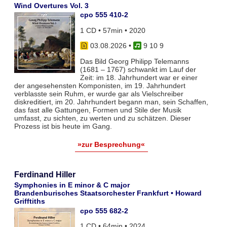
Wind Overtures Vol. 3
cpo 555 410-2
1 CD • 57min • 2020
03.08.2026
•
9 10 9
Das Bild Georg Philipp Telemanns
(1681 – 1767) schwankt im Lauf der
Zeit: im 18. Jahrhundert war er einer
der angesehensten Komponisten, im 19. Jahrhundert
verblasste sein Ruhm, er wurde gar als Vielschreiber
diskreditiert, im 20. Jahrhundert begann man, sein Schaffen,
das fast alle Gattungen, Formen und Stile der Musik
umfasst, zu sichten, zu werten und zu schätzen. Dieser
Prozess ist bis heute im Gang.
»zur Besprechung«
Ferdinand Hiller
Symphonies in E minor & C major
Brandenburisches Staatsorchester Frankfurt • Howard
Grifftiths
cpo 555 682-2
1 CD • 64min • 2024