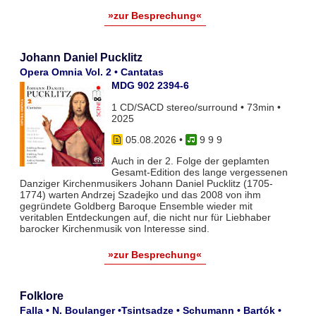
»zur Besprechung«
Johann Daniel Pucklitz
Opera Omnia Vol. 2 • Cantatas
MDG 902 2394-6
1 CD/SACD stereo/surround • 73min •
2025
05.08.2026
•
9 9 9
Auch in der 2. Folge der geplamten
Gesamt-Edition des lange vergessenen
Danziger Kirchenmusikers Johann Daniel Pucklitz (1705-
1774) warten Andrzej Szadejko und das 2008 von ihm
gegründete Goldberg Baroque Ensemble wieder mit
veritablen Entdeckungen auf, die nicht nur für Liebhaber
barocker Kirchenmusik von Interesse sind.
»zur Besprechung«
Folklore
Falla • N. Boulanger •Tsintsadze • Schumann • Bartók •