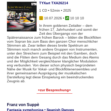
TYXart TXA26214
1 CD • 52min • 2025
10.07.2026
•
10 10 10
In ihrem goldenen Zeitalter – dem
frühen 17. Jahrhundert und somit der
Zeit des Übergangs von der
Spätrenaissance zum frühen Barock – bilden die Blockflöten
vom Sopran bis zum Bass den ganzen Chor menschlicher
Stimmen ab. Zwar teil­ten dieses breite Spektrum an
Stimmen noch manch andere Gruppen von Instrumenten,
unter den Streichern zum Bei­spiel mit den Gamben, doch
sind die Flöten dem Gesang durch das Medium des Atems
und der Möglichkeit vergleich­barer klanglicher Modulation
eng verbunden. Von dieser schon physisch begründeten
Nähe der Musik für Vokal- und Blockflö­tenensembles und
ihrer gemeinsamen Ausprägung der musikalischen
Darstellung legt diese Einspielung ein beeindruckendes
Zeugnis ab.
»zur Besprechung«
Franz von Suppè
Fantasia symphonica • Spanish Dances