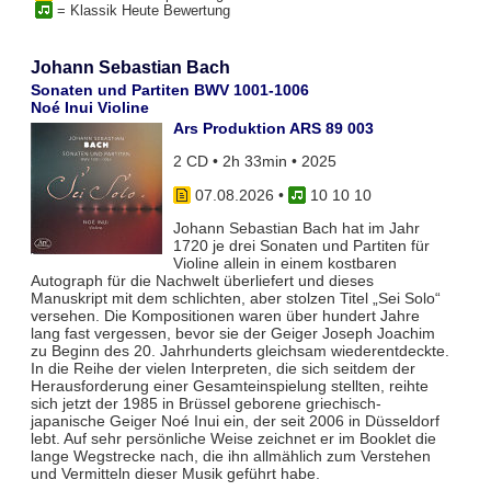
= Klassik Heute Bewertung
Johann Sebastian Bach
Sonaten und Partiten BWV 1001-1006
Noé Inui Violine
Ars Produktion ARS 89 003
2 CD • 2h 33min • 2025
07.08.2026
•
10 10 10
Johann Sebastian Bach hat im Jahr
1720 je drei Sonaten und Partiten für
Violine allein in einem kostbaren
Autograph für die Nachwelt überliefert und dieses
Manuskript mit dem schlichten, aber stolzen Titel „Sei Solo“
versehen. Die Kompositionen waren über hundert Jahre
lang fast vergessen, bevor sie der Geiger Joseph Joachim
zu Beginn des 20. Jahrhunderts gleichsam wiederentdeckte.
In die Reihe der vielen Interpreten, die sich seitdem der
Herausforderung einer Gesamteinspielung stellten, reihte
sich jetzt der 1985 in Brüssel geborene griechisch-
japanische Geiger Noé Inui ein, der seit 2006 in Düsseldorf
lebt. Auf sehr persönliche Weise zeichnet er im Booklet die
lange Wegstrecke nach, die ihn allmählich zum Verstehen
und Vermitteln dieser Musik geführt habe.