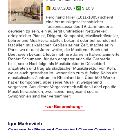
31.07.2026
•
9 10 9
Ferdinand Hiller (1811-1885) scheint
eine Art musikgesellschaftlicher
Tausendsassa des 19. Jahrhunderts
gewesen zu sein, ein äußerst umtriebiger Netzwerker:
erfolgreicher Pianist, Dirigent, Komponist, Musikschriftsteller,
Lehrer und Musikveranstalter, bekannt oder befreundet mit
fast allen musikalischen Größen seiner Zeit, machte er in
Paris, wo er acht Jahre weilte, die Musik von Bach und
Beethoven bekannt, lebte mehrere Jahre in Italien, animierte
Robert Schumann, für den er später auch die Grabrede
hielt, seine Nachfolge als Musikdirektor in Düsseldorf
anzutreten und trug als städtischer Musikdirektor von Köln,
wo er auch gestorben ist, wesentlich zum Aufstieg Kölns als
musikalisches Zentrum im Rheinland bei. Über 500 Werke
hat er komponiert, aber seine Musik ist weitgehend
vergessen. Aus dieser Vergessenheit will das Label cpo die
Musik herausholen, zwei seiner insgesamt sechs
Symphonien sind hier versammelt.
»zur Besprechung«
Igor Markevitch
Concerto for Piano and Orchestra | Cinema Overture |