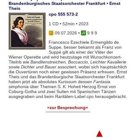
Brandenburgisches Staatsorchester Frankfurt • Ernst
Theis
cpo 555 573-2
1 CD • 52min • 2023
09.07.2026
•
9 9 9
Francesco Ezechiele Ermengildo de
Suppe, besser bekannt als Franz von
Suppé gilt als einer der Väter der
Wiener Operette und wird heutzutage mit Wunschkonzert-
Titelnb wie
Banditenstreichen, Boccaccio, Leichter Kavallerie
sowie
Dichter und Bauer
assoziiert, wobei sich hauptsächlich
die Ouvertüren noch einer gewissen Präsenz erfreuen. Ernst
Theis und das Brandenburgische Staatsorchester Frankfurt
haben jetzt als absolutes Kuriosum dessen
Fantasia
simphonia
über Themen S. K. Hoheit Herzog Ernst von
Coburg-Gotha und zwei Suiten mit Spanischen Tänzen
ausgegraben und beim Raritäten-Label cpo herausgebracht.
»zur Besprechung«
▲