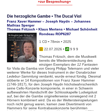
»zur Besprechung«
Die herzogliche Gambe • The Ducal Viol
Franz Xaver Hammer – Joseph Haydn – Johannes
Mathias Sperger
Thomas Fritzsch • Klaus Mertens • Michael Schönheit
Rondeau ROP6287
1 CD • 78min • 2025
22.07.2026
•
9 9 9
Thomas Fritzsch, dem die Musikwelt
bereits die Wiederentdeckung des
einzigen Exemplars der
12 Fantasien
für Viola da Gamba von Georg Philipp Telemann und vieler
weiterer Werke für dieses Instrument in der Osnabrücker
Ledebur-Sammlung
verdankt, wurde erneut fündig. Diesmal
stöberte er 14 Kompositionen von Franz Xaver Hammer
(1746-1817), für den Joseph Haydn höchstwahrscheinlich
seine Cello-Konzerte komponierte, in einer in Schwerin
aufbewahrten Handschrift der Schlosskapelle Ludwigslust
auf, bei der die Gambe originellerweise vorwiegend mit 2
Hörnern kombiniert wird. Da es der Weltersteinspielungen
noch nicht genug waren, kamen zwei Divertimenti von
Hammers für seine Kontrabasskonzerte berühmten