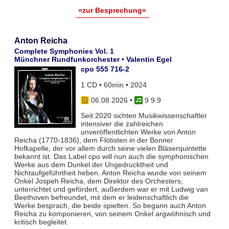
»zur Besprechung«
Anton Reicha
Complete Symphonies Vol. 1
Münchner Rundfunkorchester • Valentin Egel
cpo 555 716-2
1 CD • 60min • 2024
06.08.2026
•
9 9 9
Seit 2020 sichten Musikwissenschaftler
intensiver die zahlreichen
unveröffentlichten Werke von Anton
Reicha (1770-1836), dem Flötisten in der Bonner
Hofkapelle, der vor allem durch seine vielen Bläserquintette
bekannt ist. Das Label cpo will nun auch die symphonischen
Werke aus dem Dunkel der Ungedrucktheit und
Nichtaufgeführtheit heben. Anton Reicha wurde von seinem
Onkel Jospeh Reicha, dem Direktor des Orchesters,
unterrichtet und gefördert, außerdem war er mit Ludwig van
Beethoven befreundet, mit dem er leidenschaftlich die
Werke besprach, die beide spielten. So begann auch Anton
Reicha zu komponieren, von seinem Onkel argwöhnisch und
kritisch begleitet.