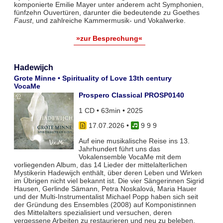
komponierte Emilie Mayer unter anderem acht Symphonien,
fünfzehn Ouvertüren, darunter die bedeutende zu Goethes
Faust
, und zahlreiche Kammermusik- und Vokalwerke.
»zur Besprechung«
Hadewijch
Grote Minne • Spirituality of Love 13th century
VocaMe
Prospero Classical PROSP0140
1 CD • 63min • 2025
17.07.2026
•
9 9 9
Auf eine musikalische Reise ins 13.
Jahrhundert führt uns das
Vokalensemble VocaMe mit dem
vorliegenden Album, das 14 Lieder der mittelalterlichen
Mystikerin Hadewijch enthält, über deren Leben und Wirken
im Übrigen nicht viel bekannt ist. Die vier Sängerinnen Sigrid
Hausen, Gerlinde Sämann, Petra Noskalová, Maria Hauer
und der Multi-Instrumentalist Michael Popp haben sich seit
der Gründung des Ensembles (2008) auf Komponistinnen
des Mittelalters spezialisiert und versuchen, deren
vergessene Arbeiten zu restaurieren und neu zu beleben.