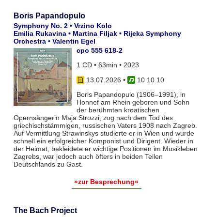
Boris Papandopulo
Symphony No. 2 • Vrzino Kolo
Emilia Rukavina • Martina Filjak • Rijeka Symphony
Orchestra • Valentin Egel
cpo 555 618-2
1 CD • 63min • 2023
13.07.2026
•
10 10 10
Boris Papandopulo (1906–1991), in
Honnef am Rhein geboren und Sohn
der berühmten kroatischen
Opernsängerin Maja Strozzi, zog nach dem Tod des
griechischstämmigen, russischen Vaters 1908 nach Zagreb.
Auf Vermittlung Strawinskys studierte er in Wien und wurde
schnell ein erfolgreicher Komponist und Dirigent. Wieder in
der Heimat, bekleidete er wichtige Positionen im Musikleben
Zagrebs, war jedoch auch öfters in beiden Teilen
Deutschlands zu Gast.
»zur Besprechung«
The Bach Project