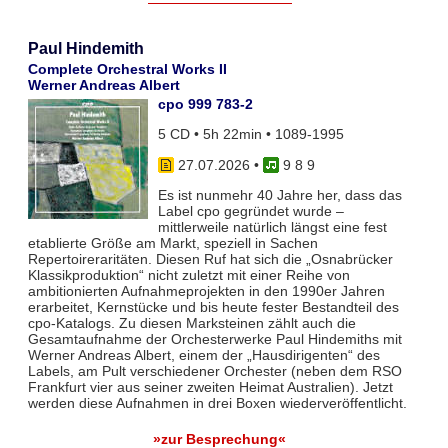
Paul Hindemith
Complete Orchestral Works II
Werner Andreas Albert
cpo 999 783-2
5 CD • 5h 22min • 1089-1995
27.07.2026
•
9 8 9
Es ist nunmehr 40 Jahre her, dass das
Label cpo gegründet wurde –
mittlerweile natürlich längst eine fest
etablierte Größe am Markt, speziell in Sachen
Repertoireraritäten. Diesen Ruf hat sich die „Osnabrücker
Klassikproduktion“ nicht zuletzt mit einer Reihe von
ambitionierten Aufnahmeprojekten in den 1990er Jahren
erarbeitet, Kernstücke und bis heute fester Bestandteil des
cpo-Katalogs. Zu diesen Marksteinen zählt auch die
Gesamtaufnahme der Orchesterwerke Paul Hindemiths mit
Werner Andreas Albert, einem der „Hausdirigenten“ des
Labels, am Pult verschiedener Orchester (neben dem RSO
Frankfurt vier aus seiner zweiten Heimat Australien). Jetzt
werden diese Aufnahmen in drei Boxen wiederveröffentlicht.
»zur Besprechung«