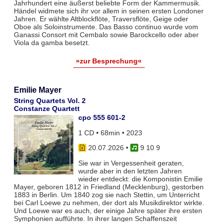
Jahrhundert eine äußerst beliebte Form der Kammermusik.
Händel widmete sich ihr vor allem in seinen ersten Londoner
Jahren. Er wählte Altblockflöte, Traversflöte, Geige oder
Oboe als Soloinstrumente. Das Basso continuo wurde vom
Ganassi Consort mit Cembalo sowie Barockcello oder aber
Viola da gamba besetzt.
»zur Besprechung«
Emilie Mayer
String Quartets Vol. 2
Constanze Quartett
cpo 555 601-2
1 CD • 68min • 2023
20.07.2026
•
9 10 9
Sie war in Vergessenheit geraten,
wurde aber in den letzten Jahren
wieder entdeckt: die Komponistin Emilie
Mayer, geboren 1812 in Friedland (Mecklenburg), gestorben
1883 in Berlin. Um 1840 zog sie nach Stettin, um Unterricht
bei Carl Loewe zu nehmen, der dort als Musikdirektor wirkte.
Und Loewe war es auch, der einige Jahre später ihre ersten
Symphonien aufführte. In ihrer langen Schaffenszeit