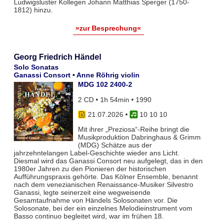
Ludwigsluster Kollegen Johann Matthias Sperger (1750-
1812) hinzu.
»zur Besprechung«
Georg Friedrich Händel
Solo Sonatas
Ganassi Consort • Anne Röhrig violin
MDG 102 2400-2
2 CD • 1h 54min • 1990
21.07.2026
•
10 10 10
Mit ihrer „Preziosa“-Reihe bringt die
Musikproduktion Dabringhaus & Grimm
(MDG) Schätze aus der
jahrzehntelangen Label-Geschichte wieder ans Licht.
Diesmal wird das Ganassi Consort neu aufgelegt, das in den
1980er Jahren zu den Pionieren der historischen
Aufführungspraxis gehörte. Das Kölner Ensemble, benannt
nach dem venezianischen Renaissance-Musiker Silvestro
Ganassi, legte seinerzeit eine wegweisende
Gesamtaufnahme von Händels Solosonaten vor. Die
Solosonate, bei der ein einzelnes Melodieinstrument vom
Basso continuo begleitet wird, war im frühen 18.