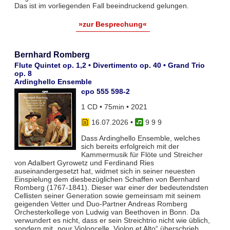
Das ist im vorliegenden Fall beeindruckend gelungen.
»zur Besprechung«
Bernhard Romberg
Flute Quintet op. 1,2 • Divertimento op. 40 • Grand Trio
op. 8
Ardinghello Ensemble
cpo 555 598-2
1 CD • 75min • 2021
16.07.2026
•
9 9 9
Dass Ardinghello Ensemble, welches
sich bereits erfolgreich mit der
Kammermusik für Flöte und Streicher
von Adalbert Gyrowetz und Ferdinand Ries
auseinandergesetzt hat, widmet sich in seiner neuesten
Einspielung dem diesbezüglichen Schaffen von Bernhard
Romberg (1767-1841). Dieser war einer der bedeutendsten
Cellisten seiner Generation sowie gemeinsam mit seinem
geigenden Vetter und Duo-Partner Andreas Romberg
Orchesterkollege von Ludwig van Beethoven in Bonn. Da
verwundert es nicht, dass er sein Streichtrio nicht wie üblich,
sondern mit „pour Violoncelle, Violon et Alto“ überschrieb.