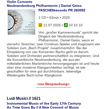
Violin Concerts
Neubrandenburg Philharmonic | Daniel Geiss
PASCHENrecords PR 260092
1 CD • 63min • 2025
11.07.2026
•
10 10 10
Von „großer Kammermusik” spricht der
Dirigent der Neubrandenburg
Philharmonic, Daniel Geiss, wenn er
vierzehn Streicher, zwei Continuo-Spieler und insgesamt vier
Solisten zum „Bach Projekt“ zusammenführt. Bei der
Einspielung von vier Konzerten Bachs geht es darum,
Solisten und Orchester partnerschaftlich zu integrieren. Und
die Konzertkirche Neubrandenburg, die aus der
mittelalterlichen Marienkirche hervorgegangen ist und heute
über eine moderne Klangarchitektur verfügt, ist wie
geschaffen für eine gut durchhörbare, lebendige
Wiedergabe Bach’scher Klangkunst.
»zur Besprechung«
Ludi Musici // 1621
Instrumental Music of the Early 17th Century
As Time Goes By // A New Consort of Music