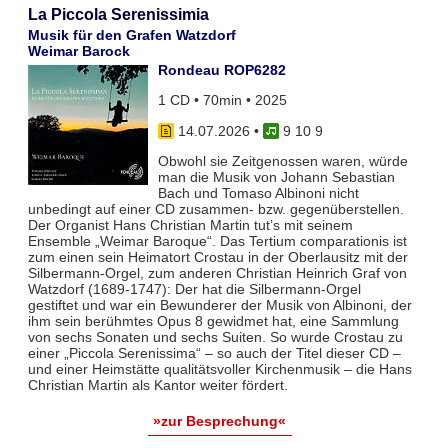
La Piccola Serenissimia
Musik für den Grafen Watzdorf
Weimar Barock
Rondeau ROP6282
1 CD • 70min • 2025
14.07.2026
•
9 10 9
Obwohl sie Zeitgenossen waren, würde
man die Musik von Johann Sebastian
Bach und Tomaso Albinoni nicht
unbedingt auf einer CD zusammen- bzw. gegenüberstellen.
Der Organist Hans Christian Martin tut’s mit seinem
Ensemble „Weimar Baroque“. Das Tertium comparationis ist
zum einen sein Heimatort Crostau in der Oberlausitz mit der
Silbermann-Orgel, zum anderen Christian Heinrich Graf von
Watzdorf (1689-1747): Der hat die Silbermann-Orgel
gestiftet und war ein Bewunderer der Musik von Albinoni, der
ihm sein berühmtes Opus 8 gewidmet hat, eine Sammlung
von sechs Sonaten und sechs Suiten. So wurde Crostau zu
einer „Piccola Serenissima“ – so auch der Titel dieser CD –
und einer Heimstätte qualitätsvoller Kirchenmusik – die Hans
Christian Martin als Kantor weiter fördert.
»zur Besprechung«