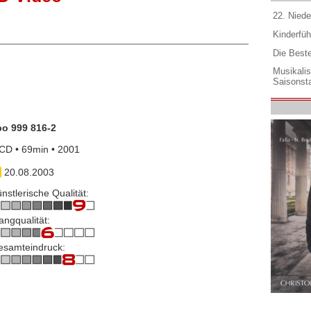
22. Niede
Kinderfüh
Die Best
Musikali
Saisonsta
po 999 816-2
CD • 69min • 2001
20.08.2003
nstlerische Qualität:
angqualität:
esamteindruck: