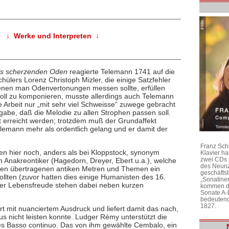
↓ Werke und Interpreten ↓
eils scherzenden Oden
reagierte Telemann 1741 auf die
lers Lorenz Christoph Mizler, die einige Satzfehler
 denen man Odenvertonungen messen sollte, erfüllen
tvoll zu komponieren, musste allerdings auch Telemann
e Arbeit nur „mit sehr viel Schweisse“ zuwege gebracht
gabe, daß die Melodie zu allen Strophen passen soll.
t erreicht werden; trotzdem muß der Grundaffekt
elemann mehr als ordentlich gelang und er damit der
Franz Sch
den hier noch, anders als bei Kloppstock, synonym
Klavier h
zwei CDs 
Anakreontiker (Hagedorn, Dreyer, Ebert u.a.), welche
des Neunz
chen übertragenen antiken Metren und Themen ein
geschäftst
ollten (zuvor hatten dies einige Humanisten des 16.
„Sonatine
 der Lebensfreude stehen dabei neben kurzen
kommen di
Sonate A-
bedeutend
1827.
ort mit nuanciertem Ausdruck und liefert damit das nach,
nicht leisten konnte. Ludger Rémy unterstützt die
es Basso continuo. Das von ihm gewählte Cembalo, ein