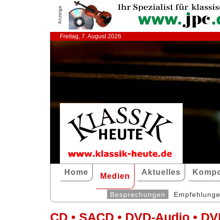
Anzeige
Freitag, 7. August 2026
Home
Aktuelles
Kompo
Medien
Besprechungen
Empfehlung
CD • SACD • DVD-Audio • DV