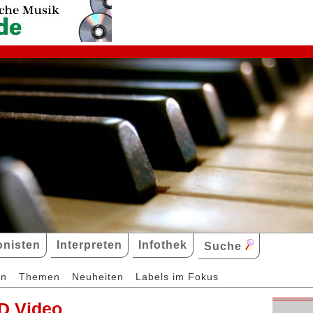
nisten
Interpreten
Infothek
Suche
en
Themen
Neuheiten
Labels im Fokus
D Video