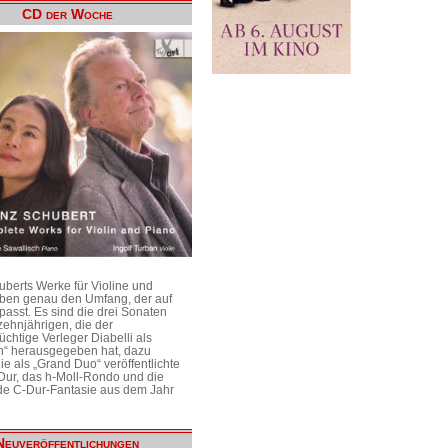
CD der Woche
uberts Werke für Violine und
aben genau den Umfang, der auf
passt. Es sind die drei Sonaten
ehnjährigen, die der
üchtige Verleger Diabelli als
n“ herausgegeben hat, dazu
e als „Grand Duo“ veröffentlichte
Dur, das h-Moll-Rondo und die
e C-Dur-Fantasie aus dem Jahr
Neuveröffentlichungen