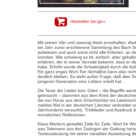
»bestellen bei jpc«
Mit seinen
Vier und zwanzig theils ernsthaften, th
ein Jahr zuvor erschienene Sammlung des Bach-Schü
aufwiesen und auch sonst nicht alle Kriterien, an
konnten. Wie schwierig es ist, einfach, aber gehal
erfahren, der in seiner Vorrede bekennt, dass er di
habe. Erhöht wurde die Schwierigkeit durch die Auf
Ein ganz enges Wort-Ton-Verhältnis kann also nich
deutlich bleiben. Es steht außer Frage, daß dies T
jüngeren Generation eine Lektion erteilt hat.
Die Texte der Lieder bzw. Oden – die Begriffe wer
gebraucht – stammen aus dem Kreis der deutschen 
die von Horaz aus dem Griechischen ins Lateinis
zweites Mal in der deutschen Literatur verbreiten w
Jahrhunderts versucht). Trinklieder und Ausdruck
moralischen Reflexionen.
Klaus Mertens gestaltet Zeile für Zeile, Wort für W
was Telemann aus den Zwängen der Gattung heraus 
Textausdeutung mit seiner variablen Aussetzung d