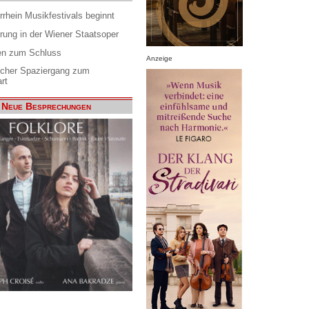
rrhein Musikfestivals beginnt
rung in der Wiener Staatsoper
en zum Schluss
Anzeige
scher Spaziergang zum
rt
Neue Besprechungen