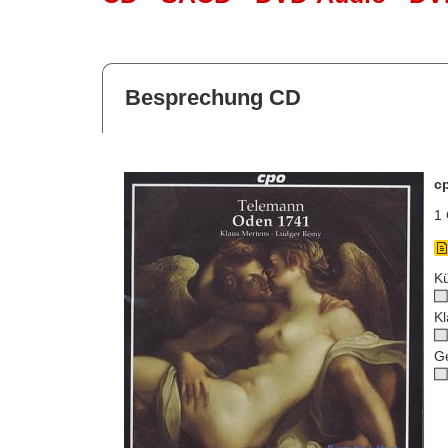
Besprechung CD
c
1 
Kü
Kl
G